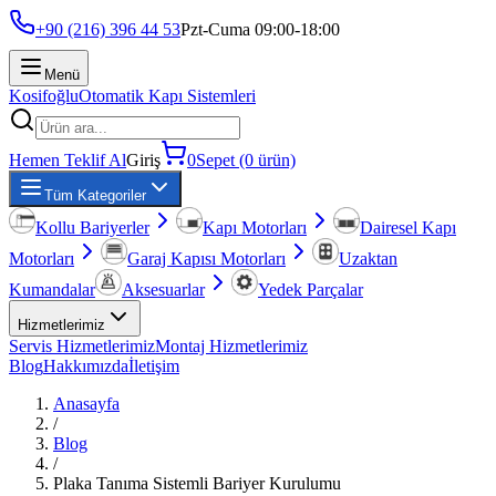
+90 (216) 396 44 53
Pzt-Cuma 09:00-18:00
Menü
Kosifoğlu
Otomatik Kapı Sistemleri
Hemen Teklif Al
Giriş
0
Sepet (0 ürün)
Tüm Kategoriler
Kollu Bariyerler
Kapı Motorları
Dairesel Kapı
Motorları
Garaj Kapısı Motorları
Uzaktan
Kumandalar
Aksesuarlar
Yedek Parçalar
Hizmetlerimiz
Servis Hizmetlerimiz
Montaj Hizmetlerimiz
Blog
Hakkımızda
İletişim
Anasayfa
/
Blog
/
Plaka Tanıma Sistemli Bariyer Kurulumu