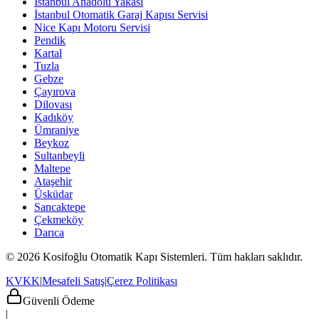
İstanbul Anadolu Yakası
İstanbul Otomatik Garaj Kapısı Servisi
Nice Kapı Motoru Servisi
Pendik
Kartal
Tuzla
Gebze
Çayırova
Dilovası
Kadıköy
Ümraniye
Beykoz
Sultanbeyli
Maltepe
Ataşehir
Üsküdar
Sancaktepe
Çekmeköy
Darıca
© 2026 Kosifoğlu Otomatik Kapı Sistemleri. Tüm hakları saklıdır.
KVKK
|
Mesafeli Satış
|
Çerez Politikası
Güvenli Ödeme
|