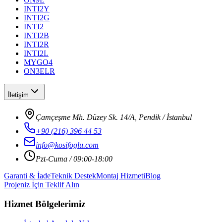
INTI2Y
INTI2G
INTI2
INTI2B
INTI2R
INTI2L
MYGO4
ON3ELR
İletişim
Çamçeşme Mh. Düzey Sk. 14/A, Pendik / İstanbul
+90 (216) 396 44 53
info@kosifoglu.com
Pzt-Cuma / 09:00-18:00
Garanti & İade
Teknik Destek
Montaj Hizmeti
Blog
Projeniz İçin Teklif Alın
Hizmet Bölgelerimiz