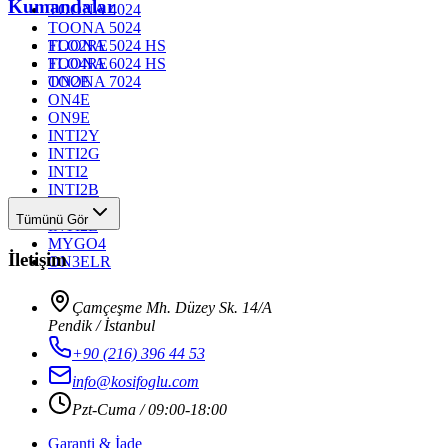
Kumandalar
TOONA 4024
TOONA 5024
TOONA 5024 HS
FLO2RE
TOONA 6024 HS
FLO4RE
TOONA 7024
ON2E
ON4E
ON9E
INTI2Y
INTI2G
INTI2
INTI2B
INTI2R
Tümünü Gör
INTI2L
MYGO4
İletişim
ON3ELR
Çamçeşme Mh. Düzey Sk. 14/A
Pendik / İstanbul
+90 (216) 396 44 53
info@kosifoglu.com
Pzt-Cuma / 09:00-18:00
Garanti & İade