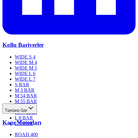
Kollu Bariyerler
WIDE S 4
WIDE M 4
WIDE M 5
WIDE L 6
WIDE L 7
S BAR
M 3 BAR
M 54 BAR
M 55 BAR
M 76 BAR
Tümünü Gör
M 77 BAR
L 8 BAR
Kapı Motorları
L 9 BAR
ROAD 400