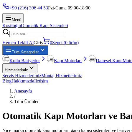
+90 (216) 396 44 53
Pzt-Cuma 09:00-18:00
Menü
Kosifoğlu
Otomatik Kapı Sistemleri
Hemen Teklif Al
Giriş
0
Sepet (0 ürün)
Tüm Kategoriler
Kollu Bariyerler
Kapı Motorları
Dairesel Kapı Moto
Hizmetlerimiz
Servis Hizmetlerimiz
Montaj Hizmetlerimiz
Blog
Hakkımızda
İletişim
Anasayfa
/
Tüm Ürünler
Otomatik Kapı Motorları ve Bar
Nice marka otomatik kapı motorları, garaj kapısı sistemleri ve bariyer