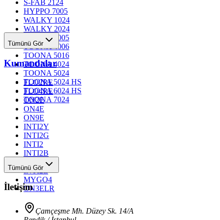
S-FAB 2124
HYPPO 7005
WALKY 1024
WALKY 2024
TOONA 4005
Tümünü Gör
TOONA 4006
TOONA 5016
Kumandalar
TOONA 4024
TOONA 5024
TOONA 5024 HS
FLO2RE
TOONA 6024 HS
FLO4RE
TOONA 7024
ON2E
ON4E
ON9E
INTI2Y
INTI2G
INTI2
INTI2B
INTI2R
Tümünü Gör
INTI2L
MYGO4
İletişim
ON3ELR
Çamçeşme Mh. Düzey Sk. 14/A
Pendik / İstanbul