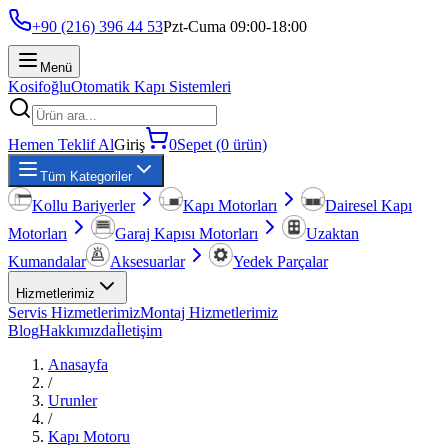
+90 (216) 396 44 53
Pzt-Cuma 09:00-18:00
Menü
Kosifoğlu
Otomatik Kapı Sistemleri
Hemen Teklif Al
Giriş
0
Sepet (0 ürün)
Tüm Kategoriler
Kollu Bariyerler
Kapı Motorları
Dairesel Kapı
Motorları
Garaj Kapısı Motorları
Uzaktan
Kumandalar
Aksesuarlar
Yedek Parçalar
Hizmetlerimiz
Servis Hizmetlerimiz
Montaj Hizmetlerimiz
Blog
Hakkımızda
İletişim
Anasayfa
/
Urunler
/
Kapı Motoru