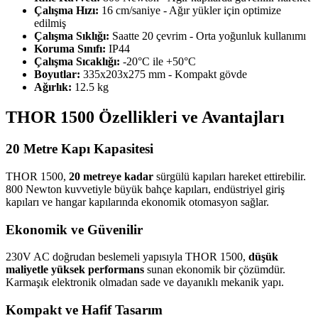
Çalışma Hızı:
16 cm/saniye - Ağır yükler için optimize
edilmiş
Çalışma Sıklığı:
Saatte 20 çevrim - Orta yoğunluk kullanımı
Koruma Sınıfı:
IP44
Çalışma Sıcaklığı:
-20°C ile +50°C
Boyutlar:
335x203x275 mm - Kompakt gövde
Ağırlık:
12.5 kg
THOR 1500 Özellikleri ve Avantajları
20 Metre Kapı Kapasitesi
THOR 1500,
20 metreye kadar
sürgülü kapıları hareket ettirebilir.
800 Newton kuvvetiyle büyük bahçe kapıları, endüstriyel giriş
kapıları ve hangar kapılarında ekonomik otomasyon sağlar.
Ekonomik ve Güvenilir
230V AC doğrudan beslemeli yapısıyla THOR 1500,
düşük
maliyetle yüksek performans
sunan ekonomik bir çözümdür.
Karmaşık elektronik olmadan sade ve dayanıklı mekanik yapı.
Kompakt ve Hafif Tasarım