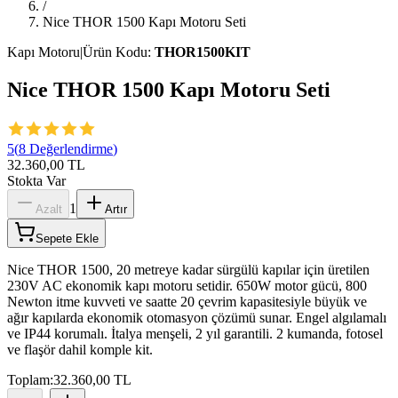
/
Nice THOR 1500 Kapı Motoru Seti
Kapı Motoru
|
Ürün Kodu:
THOR1500KIT
Nice THOR 1500 Kapı Motoru Seti
5
(
8
Değerlendirme
)
32.360,00 TL
Stokta Var
1
Azalt
Artır
Sepete Ekle
Nice THOR 1500, 20 metreye kadar sürgülü kapılar için üretilen
230V AC ekonomik kapı motoru setidir. 650W motor gücü, 800
Newton itme kuvveti ve saatte 20 çevrim kapasitesiyle büyük ve
ağır kapılarda ekonomik otomasyon çözümü sunar. Engel algılamalı
ve IP44 korumalı. İtalya menşeli, 2 yıl garantili. 2 kumanda, fotosel
ve flaşör dahil komple kit.
Toplam:
32.360,00 TL