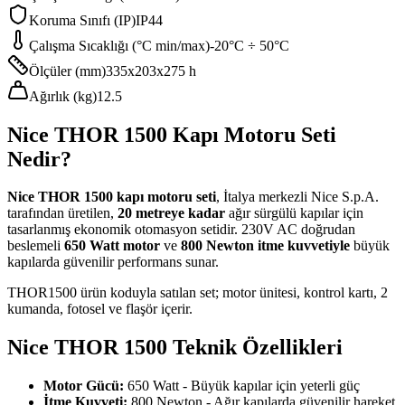
Koruma Sınıfı (IP)
IP44
Çalışma Sıcaklığı (°C min/max)
-20°C ÷ 50°C
Ölçüler (mm)
335x203x275 h
Ağırlık (kg)
12.5
Nice THOR 1500 Kapı Motoru Seti
Nedir?
Nice THOR 1500 kapı motoru seti
, İtalya merkezli Nice S.p.A.
tarafından üretilen,
20 metreye kadar
ağır sürgülü kapılar için
tasarlanmış ekonomik otomasyon setidir. 230V AC doğrudan
beslemeli
650 Watt motor
ve
800 Newton itme kuvvetiyle
büyük
kapılarda güvenilir performans sunar.
THOR1500 ürün koduyla satılan set; motor ünitesi, kontrol kartı, 2
kumanda, fotosel ve flaşör içerir.
Nice THOR 1500 Teknik Özellikleri
Motor Gücü:
650 Watt - Büyük kapılar için yeterli güç
İtme Kuvveti:
800 Newton - Ağır kapılarda güvenilir hareket