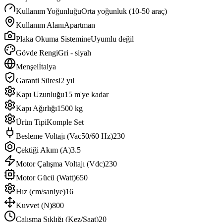
Kullanım Yoğunluğu
Orta yoğunluk (10-50 araç)
Kullanım Alanı
Apartman
Plaka Okuma Sistemine
Uyumlu değil
Gövde Rengi
Gri - siyah
Menşei
İtalya
Garanti Süresi
2 yıl
Kapı Uzunluğu
15 m'ye kadar
Kapı Ağırlığı
1500 kg
Ürün Tipi
Komple Set
Besleme Voltajı (Vac50/60 Hz)
230
Çektiği Akım (A)
3.5
Motor Çalışma Voltajı (Vdc)
230
Motor Gücü (Watt)
650
Hız (cm/saniye)
16
Kuvvet (N)
800
Çalışma Sıklığı (Kez/Saat)
20