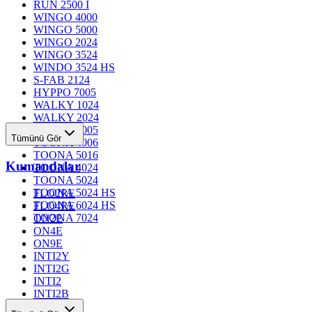
RUN 2500 I
WINGO 4000
WINGO 5000
WINGO 2024
WINGO 3524
WINDO 3524 HS
S-FAB 2124
HYPPO 7005
WALKY 1024
WALKY 2024
TOONA 4005
Tümünü Gör
TOONA 4006
TOONA 5016
Kumandalar
TOONA 4024
TOONA 5024
TOONA 5024 HS
FLO2RE
TOONA 6024 HS
FLO4RE
TOONA 7024
ON2E
ON4E
ON9E
INTI2Y
INTI2G
INTI2
INTI2B
INTI2R