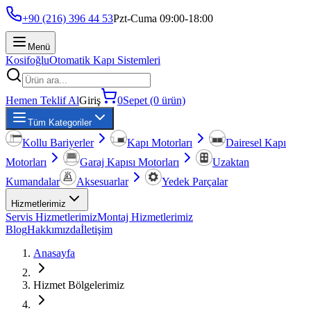
+90 (216) 396 44 53
Pzt-Cuma 09:00-18:00
Menü
Kosifoğlu
Otomatik Kapı Sistemleri
Hemen Teklif Al
Giriş
0
Sepet (0 ürün)
Tüm Kategoriler
Kollu Bariyerler
Kapı Motorları
Dairesel Kapı
Motorları
Garaj Kapısı Motorları
Uzaktan
Kumandalar
Aksesuarlar
Yedek Parçalar
Hizmetlerimiz
Servis Hizmetlerimiz
Montaj Hizmetlerimiz
Blog
Hakkımızda
İletişim
Anasayfa
Hizmet Bölgelerimiz