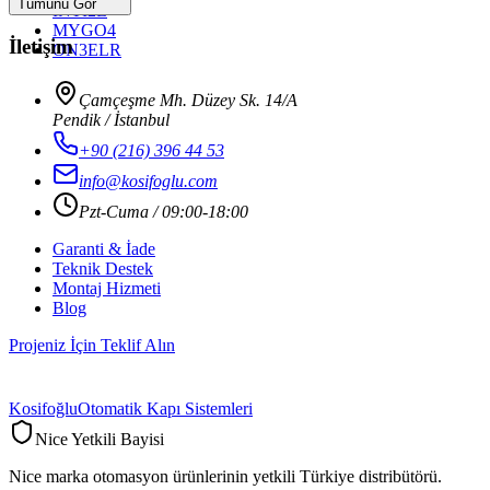
Tümünü Gör
INTI2L
MYGO4
İletişim
ON3ELR
Çamçeşme Mh. Düzey Sk. 14/A
Pendik / İstanbul
+90 (216) 396 44 53
info@kosifoglu.com
Pzt-Cuma / 09:00-18:00
Garanti & İade
Teknik Destek
Montaj Hizmeti
Blog
Projeniz İçin Teklif Alın
Kosifoğlu
Otomatik Kapı Sistemleri
Nice Yetkili Bayisi
Nice marka otomasyon ürünlerinin yetkili Türkiye distribütörü.