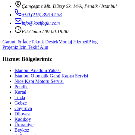
Çamçeşme Mh. Düzey Sk. 14/A, Pendik / İstanbul
+90 (216) 396 44 53
info@kosifoglu.com
Pzt-Cuma / 09:00-18:00
Garanti & İade
Teknik Destek
Montaj Hizmeti
Blog
Projeniz İçin Teklif Alın
Hizmet Bölgelerimiz
İstanbul Anadolu Yakası
İstanbul Otomatik Garaj Kapısı Servisi
Nice Kapı Motoru Servisi
Pendik
Kartal
Tuzla
Gebze
Çayırova
Dilovası
Kadıköy
Ümraniye
Beykoz