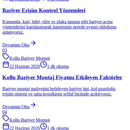
Bariyer Erişim Kontrol Yöntemleri
Kumanda, kart, bilet, şifre ve plaka tanıma gibi bariyer açma
yöntemlerini karşılaştırarak hangisinin nerede uygun olduğunu
anlatıyoruz.
Devamını Oku
03
Kollu Bariyer Montajı
22 Haziran 2026
1
dk okuma
Kollu Bariyer Montaj Fiyatını Etkileyen Faktörler
Bariyer montaj maliyetini belirleyen bariyer tipi, kol uzunluğu,
erişim sistemi ve saha koşullarını şeffaf biçimde açıklıyoruz.
Devamını Oku
04
Kollu Bariyer Montajı
22 Haziran 2026
1
dk okuma