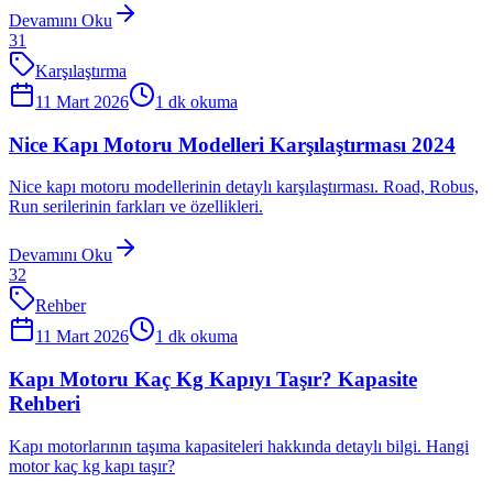
Devamını Oku
31
Karşılaştırma
11 Mart 2026
1
dk okuma
Nice Kapı Motoru Modelleri Karşılaştırması 2024
Nice kapı motoru modellerinin detaylı karşılaştırması. Road, Robus,
Run serilerinin farkları ve özellikleri.
Devamını Oku
32
Rehber
11 Mart 2026
1
dk okuma
Kapı Motoru Kaç Kg Kapıyı Taşır? Kapasite
Rehberi
Kapı motorlarının taşıma kapasiteleri hakkında detaylı bilgi. Hangi
motor kaç kg kapı taşır?