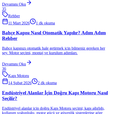
Devamını Oku
35
Rehber
11 Mart 2026
1
dk okuma
Bahçe Kapısı Nasıl Otomatik Yapılır? Adım Adım
Rehber
Bahçe kapınızı otomatik hale getirmek için bilmeniz gereken her
şey. Motor seçimi, montaj ve kurulum adımları.
Devamını Oku
36
Kapı Motoru
14 Şubat 2026
2
dk okuma
Endüstriyel Alanlar İçin Doğru Kapı Motoru Nasıl
Seçilir?
Endüstriyel alanlar için doğru Kapı Motoru seçimi; kapı ağırlığı,
kullanım yoğunluğu, motor gücü ve güvenlik sistemlerine göre