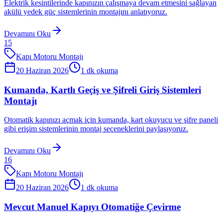
Elektrik kesintilerinde kapınızın çalışmaya devam etmesini sağlayan
akülü yedek güç sistemlerinin montajını anlatıyoruz.
Devamını Oku
15
Kapı Motoru Montajı
20 Haziran 2026
1
dk okuma
Kumanda, Kartlı Geçiş ve Şifreli Giriş Sistemleri
Montajı
Otomatik kapınızı açmak için kumanda, kart okuyucu ve şifre paneli
gibi erişim sistemlerinin montaj seçeneklerini paylaşıyoruz.
Devamını Oku
16
Kapı Motoru Montajı
20 Haziran 2026
1
dk okuma
Mevcut Manuel Kapıyı Otomatiğe Çevirme