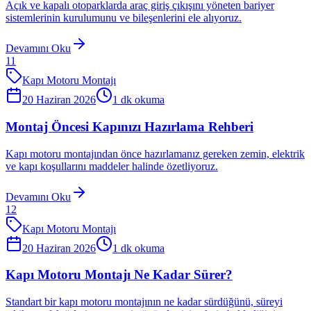
Açık ve kapalı otoparklarda araç giriş çıkışını yöneten bariyer
sistemlerinin kurulumunu ve bileşenlerini ele alıyoruz.
Devamını Oku
11
Kapı Motoru Montajı
20 Haziran 2026
1
dk okuma
Montaj Öncesi Kapınızı Hazırlama Rehberi
Kapı motoru montajından önce hazırlamanız gereken zemin, elektrik
ve kapı koşullarını maddeler halinde özetliyoruz.
Devamını Oku
12
Kapı Motoru Montajı
20 Haziran 2026
1
dk okuma
Kapı Motoru Montajı Ne Kadar Sürer?
Standart bir kapı motoru montajının ne kadar sürdüğünü, süreyi