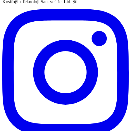
Kosifoğlu Teknoloji San. ve Tic. Ltd. Şti.