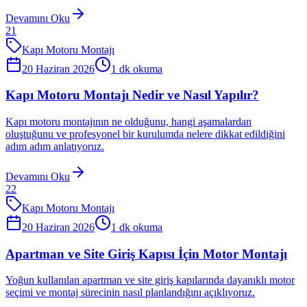
Devamını Oku
21
Kapı Motoru Montajı
20 Haziran 2026
1
dk okuma
Kapı Motoru Montajı Nedir ve Nasıl Yapılır?
Kapı motoru montajının ne olduğunu, hangi aşamalardan
oluştuğunu ve profesyonel bir kurulumda nelere dikkat edildiğini
adım adım anlatıyoruz.
Devamını Oku
22
Kapı Motoru Montajı
20 Haziran 2026
1
dk okuma
Apartman ve Site Giriş Kapısı İçin Motor Montajı
Yoğun kullanılan apartman ve site giriş kapılarında dayanıklı motor
seçimi ve montaj sürecinin nasıl planlandığını açıklıyoruz.