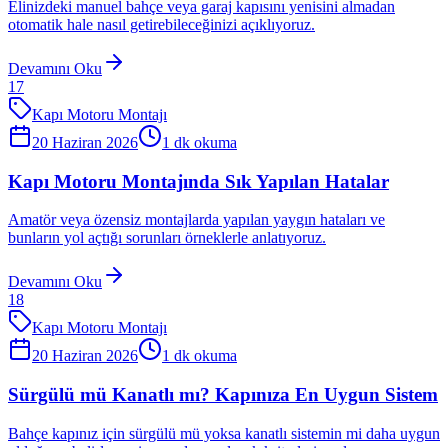
Elinizdeki manuel bahçe veya garaj kapısını yenisini almadan
otomatik hale nasıl getirebileceğinizi açıklıyoruz.
Devamını Oku
17
Kapı Motoru Montajı
20 Haziran 2026
1
dk okuma
Kapı Motoru Montajında Sık Yapılan Hatalar
Amatör veya özensiz montajlarda yapılan yaygın hataları ve
bunların yol açtığı sorunları örneklerle anlatıyoruz.
Devamını Oku
18
Kapı Motoru Montajı
20 Haziran 2026
1
dk okuma
Sürgülü mü Kanatlı mı? Kapınıza En Uygun Sistem
Bahçe kapınız için sürgülü mü yoksa kanatlı sistemin mi daha uygun