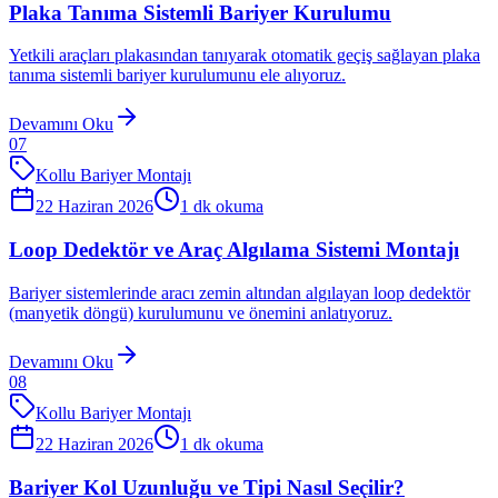
Plaka Tanıma Sistemli Bariyer Kurulumu
Yetkili araçları plakasından tanıyarak otomatik geçiş sağlayan plaka
tanıma sistemli bariyer kurulumunu ele alıyoruz.
Devamını Oku
07
Kollu Bariyer Montajı
22 Haziran 2026
1
dk okuma
Loop Dedektör ve Araç Algılama Sistemi Montajı
Bariyer sistemlerinde aracı zemin altından algılayan loop dedektör
(manyetik döngü) kurulumunu ve önemini anlatıyoruz.
Devamını Oku
08
Kollu Bariyer Montajı
22 Haziran 2026
1
dk okuma
Bariyer Kol Uzunluğu ve Tipi Nasıl Seçilir?