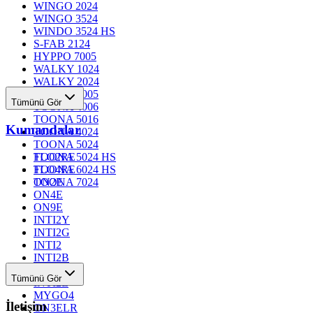
WINGO 2024
WINGO 3524
WINDO 3524 HS
S-FAB 2124
HYPPO 7005
WALKY 1024
WALKY 2024
TOONA 4005
Tümünü Gör
TOONA 4006
TOONA 5016
Kumandalar
TOONA 4024
TOONA 5024
TOONA 5024 HS
FLO2RE
TOONA 6024 HS
FLO4RE
TOONA 7024
ON2E
ON4E
ON9E
INTI2Y
INTI2G
INTI2
INTI2B
INTI2R
Tümünü Gör
INTI2L
MYGO4
İletişim
ON3ELR