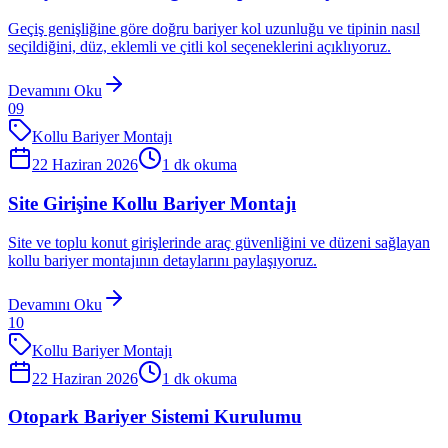
Geçiş genişliğine göre doğru bariyer kol uzunluğu ve tipinin nasıl
seçildiğini, düz, eklemli ve çitli kol seçeneklerini açıklıyoruz.
Devamını Oku
09
Kollu Bariyer Montajı
22 Haziran 2026
1
dk okuma
Site Girişine Kollu Bariyer Montajı
Site ve toplu konut girişlerinde araç güvenliğini ve düzeni sağlayan
kollu bariyer montajının detaylarını paylaşıyoruz.
Devamını Oku
10
Kollu Bariyer Montajı
22 Haziran 2026
1
dk okuma
Otopark Bariyer Sistemi Kurulumu