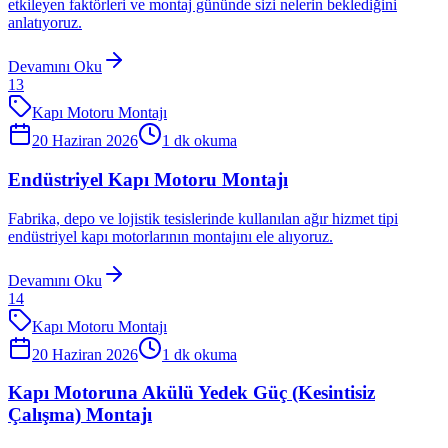
etkileyen faktörleri ve montaj gününde sizi nelerin beklediğini
anlatıyoruz.
Devamını Oku
13
Kapı Motoru Montajı
20 Haziran 2026
1
dk okuma
Endüstriyel Kapı Motoru Montajı
Fabrika, depo ve lojistik tesislerinde kullanılan ağır hizmet tipi
endüstriyel kapı motorlarının montajını ele alıyoruz.
Devamını Oku
14
Kapı Motoru Montajı
20 Haziran 2026
1
dk okuma
Kapı Motoruna Akülü Yedek Güç (Kesintisiz
Çalışma) Montajı