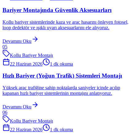
Bariyer Montajında Güvenlik Aksesuarları
Kollu bariyer sistemlerinde kaza ve araç hasarını önleyen fotosel,
loop dedektör ve ışıklı uyarı aksesuarlarını ele alıyoruz.
Devamını Oku
05
Kollu Bariyer Montajı
22 Haziran 2026
1
dk okuma
Hızlı Bariyer (Yoğun Trafik) Sistemleri Montajı
Yüksek araç trafiğine sahip noktalarda saniyeler içinde açılıp
kapanan hızlı bariyer sistemlerinin montajını anlatıyoruz.
Devamını Oku
06
Kollu Bariyer Montajı
22 Haziran 2026
1
dk okuma