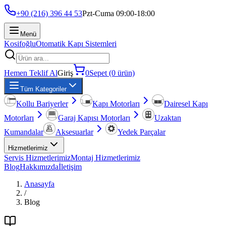
+90 (216) 396 44 53
Pzt-Cuma 09:00-18:00
Menü
Kosifoğlu
Otomatik Kapı Sistemleri
Hemen Teklif Al
Giriş
0
Sepet (0 ürün)
Tüm Kategoriler
Kollu Bariyerler
Kapı Motorları
Dairesel Kapı
Motorları
Garaj Kapısı Motorları
Uzaktan
Kumandalar
Aksesuarlar
Yedek Parçalar
Hizmetlerimiz
Servis Hizmetlerimiz
Montaj Hizmetlerimiz
Blog
Hakkımızda
İletişim
Anasayfa
/
Blog