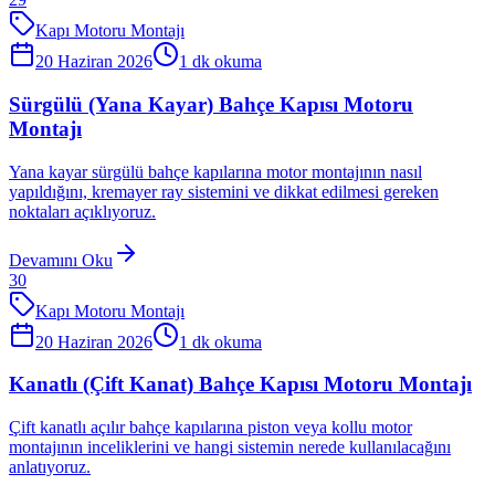
Kapı Motoru Montajı
20 Haziran 2026
1
dk okuma
Sürgülü (Yana Kayar) Bahçe Kapısı Motoru
Montajı
Yana kayar sürgülü bahçe kapılarına motor montajının nasıl
yapıldığını, kremayer ray sistemini ve dikkat edilmesi gereken
noktaları açıklıyoruz.
Devamını Oku
30
Kapı Motoru Montajı
20 Haziran 2026
1
dk okuma
Kanatlı (Çift Kanat) Bahçe Kapısı Motoru Montajı
Çift kanatlı açılır bahçe kapılarına piston veya kollu motor
montajının inceliklerini ve hangi sistemin nerede kullanılacağını
anlatıyoruz.