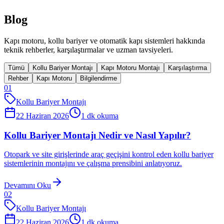
Blog
Kapı motoru, kollu bariyer ve otomatik kapı sistemleri hakkında
teknik rehberler, karşılaştırmalar ve uzman tavsiyeleri.
Tümü
Kollu Bariyer Montajı
Kapı Motoru Montajı
Karşılaştırma
Rehber
Kapı Motoru
Bilgilendirme
01
Kollu Bariyer Montajı
22 Haziran 2026
1
dk okuma
Kollu Bariyer Montajı Nedir ve Nasıl Yapılır?
Otopark ve site girişlerinde araç geçişini kontrol eden kollu bariyer
sistemlerinin montajını ve çalışma prensibini anlatıyoruz.
Devamını Oku
02
Kollu Bariyer Montajı
22 Haziran 2026
1
dk okuma