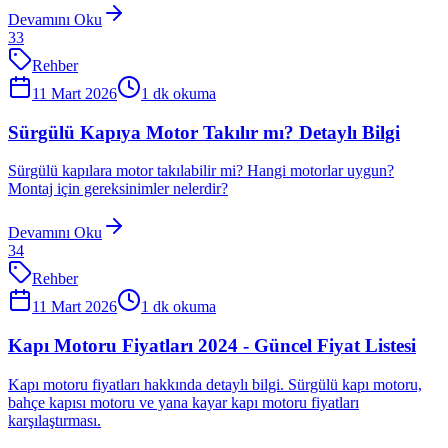
Devamını Oku
33
Rehber
11 Mart 2026
1
dk okuma
Sürgülü Kapıya Motor Takılır mı? Detaylı Bilgi
Sürgülü kapılara motor takılabilir mi? Hangi motorlar uygun?
Montaj için gereksinimler nelerdir?
Devamını Oku
34
Rehber
11 Mart 2026
1
dk okuma
Kapı Motoru Fiyatları 2024 - Güncel Fiyat Listesi
Kapı motoru fiyatları hakkında detaylı bilgi. Sürgülü kapı motoru,
bahçe kapısı motoru ve yana kayar kapı motoru fiyatları
karşılaştırması.