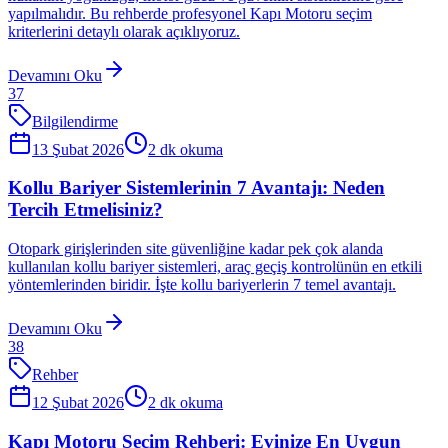
yapılmalıdır. Bu rehberde profesyonel Kapı Motoru seçim
kriterlerini detaylı olarak açıklıyoruz.
Devamını Oku
37
Bilgilendirme
13 Şubat 2026
2
dk okuma
Kollu Bariyer Sistemlerinin 7 Avantajı: Neden
Tercih Etmelisiniz?
Otopark girişlerinden site güvenliğine kadar pek çok alanda
kullanılan kollu bariyer sistemleri, araç geçiş kontrolünün en etkili
yöntemlerinden biridir. İşte kollu bariyerlerin 7 temel avantajı.
Devamını Oku
38
Rehber
12 Şubat 2026
2
dk okuma
Kapı Motoru Seçim Rehberi: Evinize En Uygun