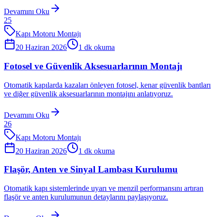
Devamını Oku
25
Kapı Motoru Montajı
20 Haziran 2026
1
dk okuma
Fotosel ve Güvenlik Aksesuarlarının Montajı
Otomatik kapılarda kazaları önleyen fotosel, kenar güvenlik bantları
ve diğer güvenlik aksesuarlarının montajını anlatıyoruz.
Devamını Oku
26
Kapı Motoru Montajı
20 Haziran 2026
1
dk okuma
Flaşör, Anten ve Sinyal Lambası Kurulumu
Otomatik kapı sistemlerinde uyarı ve menzil performansını artıran
flaşör ve anten kurulumunun detaylarını paylaşıyoruz.