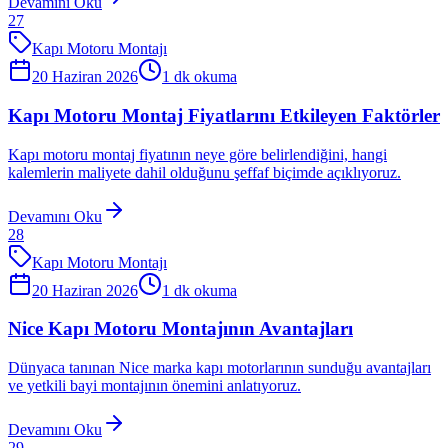
Devamını Oku
27
Kapı Motoru Montajı
20 Haziran 2026
1
dk okuma
Kapı Motoru Montaj Fiyatlarını Etkileyen Faktörler
Kapı motoru montaj fiyatının neye göre belirlendiğini, hangi
kalemlerin maliyete dahil olduğunu şeffaf biçimde açıklıyoruz.
Devamını Oku
28
Kapı Motoru Montajı
20 Haziran 2026
1
dk okuma
Nice Kapı Motoru Montajının Avantajları
Dünyaca tanınan Nice marka kapı motorlarının sunduğu avantajları
ve yetkili bayi montajının önemini anlatıyoruz.
Devamını Oku
29