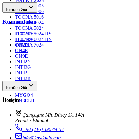
WALKY 2024
TOONA 4005
Tümünü Gör
TOONA 4006
TOONA 5016
Kumandalar
TOONA 4024
TOONA 5024
TOONA 5024 HS
FLO2RE
TOONA 6024 HS
FLO4RE
TOONA 7024
ON2E
ON4E
ON9E
INTI2Y
INTI2G
INTI2
INTI2B
INTI2R
Tümünü Gör
INTI2L
MYGO4
İletişim
ON3ELR
Çamçeşme Mh. Düzey Sk. 14/A
Pendik / İstanbul
+90 (216) 396 44 53
info@kosifoglu.com