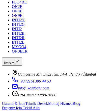
FLO4RE
ON2E
ON4E
ON9E
INTI2Y
INTI2G
INTI2
INTI2B
INTI2R
INTI2L
MYGO4
ON3ELR
İletişim
Çamçeşme Mh. Düzey Sk. 14/A, Pendik / İstanbul
+90 (216) 396 44 53
info@kosifoglu.com
Pzt-Cuma / 09:00-18:00
Garanti & İade
Teknik Destek
Montaj Hizmeti
Blog
Projeniz İçin Teklif Alın