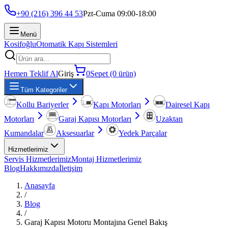
+90 (216) 396 44 53
Pzt-Cuma 09:00-18:00
Menü
Kosifoğlu
Otomatik Kapı Sistemleri
Hemen Teklif Al
Giriş
0
Sepet (0 ürün)
Tüm Kategoriler
Kollu Bariyerler
Kapı Motorları
Dairesel Kapı
Motorları
Garaj Kapısı Motorları
Uzaktan
Kumandalar
Aksesuarlar
Yedek Parçalar
Hizmetlerimiz
Servis Hizmetlerimiz
Montaj Hizmetlerimiz
Blog
Hakkımızda
İletişim
Anasayfa
/
Blog
/
Garaj Kapısı Motoru Montajına Genel Bakış