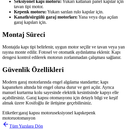
Seksiyonel kapı motoru:
Yukarı katlanan panel kapılar için
tavan tipi motor.
Kepenk motoru:
Yukarı sarılan rulo kapılar için.
Kanatlı/sürgülü garaj motorları:
Yana veya dışa açılan
garaj kapıları için.
Montaj Süreci
Montajda kapı tipi belirlenir, uygun motor seçilir ve tavan veya yan
rayına monte edilir. Fotosel ve otomatik aydınlatma eklenir. Kapı
dengesi kontrol edilerek motorun zorlanmadan çalışması sağlanır.
Güvenlik Özellikleri
Modern garaj motorlarında engel algılama standarttır; kapı
kapanırken altında bir engel olursa durur ve geri açılır. Ayrıca
manuel kurtarma kolu sayesinde elektrik kesintisinde kapıyı elle
açabilirsiniz. Garaj kapısı otomasyonu için detaylı bilgi ve keşif
almak üzere Kosifoğlu ile iletişime geçebilirsiniz.
Etiketler:
garaj kapısı motoru
seksiyonel kapı
kepenk
motoru
otomasyon
Tüm Yazılara Dön