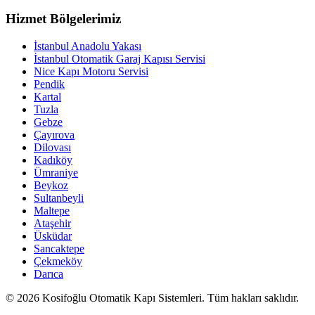
Hizmet Bölgelerimiz
İstanbul Anadolu Yakası
İstanbul Otomatik Garaj Kapısı Servisi
Nice Kapı Motoru Servisi
Pendik
Kartal
Tuzla
Gebze
Çayırova
Dilovası
Kadıköy
Ümraniye
Beykoz
Sultanbeyli
Maltepe
Ataşehir
Üsküdar
Sancaktepe
Çekmeköy
Darıca
© 2026 Kosifoğlu Otomatik Kapı Sistemleri. Tüm hakları saklıdır.