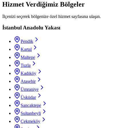
Hizmet Verdiğimiz Bölgeler
İlçenizi seçerek bölgenize özel hizmet sayfasına ulaşın.
İstanbul Anadolu Yakası
Pendik
Kartal
Maltepe
Tuzla
Kadıköy
Ataşehir
Ümraniye
Üsküdar
Sancaktepe
Sultanbeyli
Çekmeköy