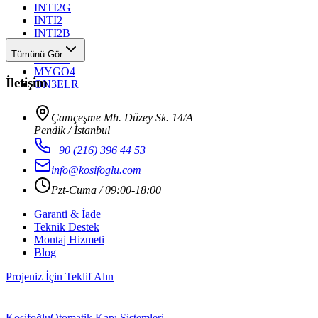
INTI2G
INTI2
INTI2B
INTI2R
Tümünü Gör
INTI2L
MYGO4
İletişim
ON3ELR
Çamçeşme Mh. Düzey Sk. 14/A
Pendik / İstanbul
+90 (216) 396 44 53
info@kosifoglu.com
Pzt-Cuma / 09:00-18:00
Garanti & İade
Teknik Destek
Montaj Hizmeti
Blog
Projeniz İçin Teklif Alın
Kosifoğlu
Otomatik Kapı Sistemleri