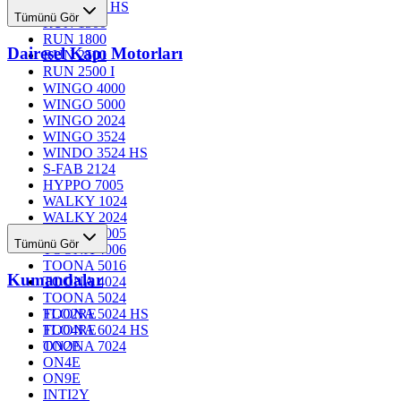
RUN 1200 HS
Tümünü Gör
RUN 1500
RUN 1800
Dairesel Kapı Motorları
RUN 2500
RUN 2500 I
WINGO 4000
WINGO 5000
WINGO 2024
WINGO 3524
WINDO 3524 HS
S-FAB 2124
HYPPO 7005
WALKY 1024
WALKY 2024
TOONA 4005
Tümünü Gör
TOONA 4006
TOONA 5016
Kumandalar
TOONA 4024
TOONA 5024
TOONA 5024 HS
FLO2RE
TOONA 6024 HS
FLO4RE
TOONA 7024
ON2E
ON4E
ON9E
INTI2Y