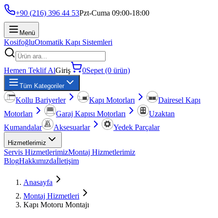
+90 (216) 396 44 53
Pzt-Cuma 09:00-18:00
Menü
Kosifoğlu
Otomatik Kapı Sistemleri
Hemen Teklif Al
Giriş
0
Sepet (0 ürün)
Tüm Kategoriler
Kollu Bariyerler
Kapı Motorları
Dairesel Kapı
Motorları
Garaj Kapısı Motorları
Uzaktan
Kumandalar
Aksesuarlar
Yedek Parçalar
Hizmetlerimiz
Servis Hizmetlerimiz
Montaj Hizmetlerimiz
Blog
Hakkımızda
İletişim
Anasayfa
Montaj Hizmetleri
Kapı Motoru Montajı