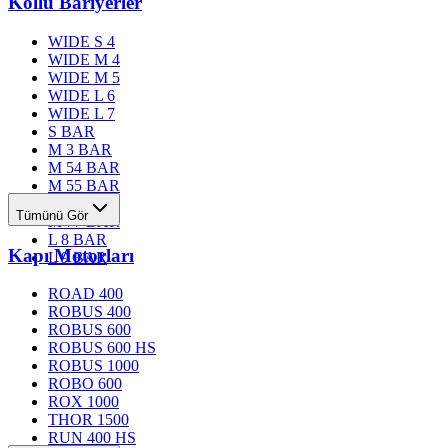
Kollu Bariyerler
WIDE S 4
WIDE M 4
WIDE M 5
WIDE L 6
WIDE L 7
S BAR
M 3 BAR
M 54 BAR
M 55 BAR
M 76 BAR
Tümünü Gör
M 77 BAR
L 8 BAR
Kapı Motorları
L 9 BAR
ROAD 400
ROBUS 400
ROBUS 600
ROBUS 600 HS
ROBUS 1000
ROBO 600
ROX 1000
THOR 1500
RUN 400 HS