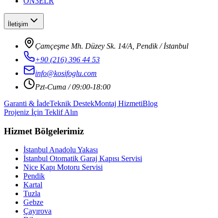
ON3ELR
İletişim
Çamçeşme Mh. Düzey Sk. 14/A, Pendik / İstanbul
+90 (216) 396 44 53
info@kosifoglu.com
Pzt-Cuma / 09:00-18:00
Garanti & İade
Teknik Destek
Montaj Hizmeti
Blog
Projeniz İçin Teklif Alın
Hizmet Bölgelerimiz
İstanbul Anadolu Yakası
İstanbul Otomatik Garaj Kapısı Servisi
Nice Kapı Motoru Servisi
Pendik
Kartal
Tuzla
Gebze
Çayırova