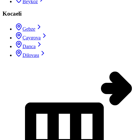
Beykoz
Kocaeli
Gebze
Çayırova
Darıca
Dilovası