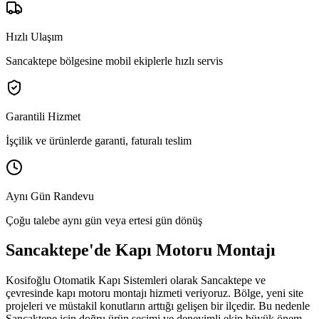
Hızlı Ulaşım
Sancaktepe bölgesine mobil ekiplerle hızlı servis
Garantili Hizmet
İşçilik ve ürünlerde garanti, faturalı teslim
Aynı Gün Randevu
Çoğu talebe aynı gün veya ertesi gün dönüş
Sancaktepe
'de
Kapı Motoru Montajı
Kosifoğlu Otomatik Kapı Sistemleri olarak
Sancaktepe
ve
çevresinde
kapı motoru montajı
hizmeti veriyoruz. Bölge,
yeni site
projeleri ve müstakil konutların arttığı gelişen bir ilçedir.
Bu nedenle
Sancaktepe
için doğru ürün seçimi ve deneyimli ekip büyük önem