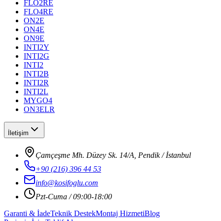
FLO2RE
FLO4RE
ON2E
ON4E
ON9E
INTI2Y
INTI2G
INTI2
INTI2B
INTI2R
INTI2L
MYGO4
ON3ELR
İletişim
Çamçeşme Mh. Düzey Sk. 14/A, Pendik / İstanbul
+90 (216) 396 44 53
info@kosifoglu.com
Pzt-Cuma / 09:00-18:00
Garanti & İade
Teknik Destek
Montaj Hizmeti
Blog