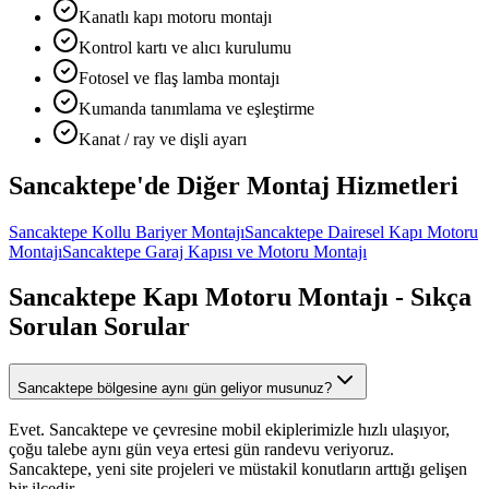
Kanatlı kapı motoru montajı
Kontrol kartı ve alıcı kurulumu
Fotosel ve flaş lamba montajı
Kumanda tanımlama ve eşleştirme
Kanat / ray ve dişli ayarı
Sancaktepe
'de Diğer
Montaj Hizmetleri
Sancaktepe
Kollu Bariyer Montajı
Sancaktepe
Dairesel Kapı Motoru
Montajı
Sancaktepe
Garaj Kapısı ve Motoru Montajı
Sancaktepe
Kapı Motoru Montajı
- Sıkça
Sorulan Sorular
Sancaktepe bölgesine aynı gün geliyor musunuz?
Evet. Sancaktepe ve çevresine mobil ekiplerimizle hızlı ulaşıyor,
çoğu talebe aynı gün veya ertesi gün randevu veriyoruz.
Sancaktepe, yeni site projeleri ve müstakil konutların arttığı gelişen
bir ilçedir.