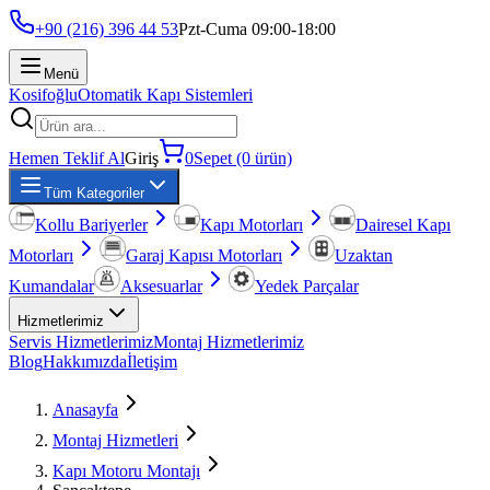
+90 (216) 396 44 53
Pzt-Cuma 09:00-18:00
Menü
Kosifoğlu
Otomatik Kapı Sistemleri
Hemen Teklif Al
Giriş
0
Sepet (0 ürün)
Tüm Kategoriler
Kollu Bariyerler
Kapı Motorları
Dairesel Kapı
Motorları
Garaj Kapısı Motorları
Uzaktan
Kumandalar
Aksesuarlar
Yedek Parçalar
Hizmetlerimiz
Servis Hizmetlerimiz
Montaj Hizmetlerimiz
Blog
Hakkımızda
İletişim
Anasayfa
Montaj Hizmetleri
Kapı Motoru Montajı