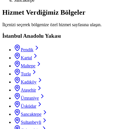
Sancaktepe
Hizmet Verdiğimiz Bölgeler
İlçenizi seçerek bölgenize özel hizmet sayfasına ulaşın.
İstanbul Anadolu Yakası
Pendik
Kartal
Maltepe
Tuzla
Kadıköy
Ataşehir
Ümraniye
Üsküdar
Sancaktepe
Sultanbeyli