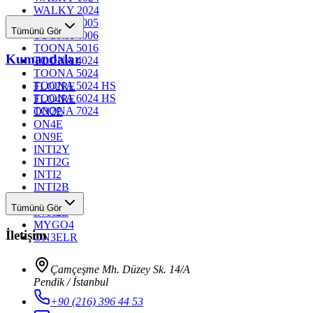
WALKY 2024
TOONA 4005
Tümünü Gör
TOONA 4006
TOONA 5016
Kumandalar
TOONA 4024
TOONA 5024
TOONA 5024 HS
FLO2RE
TOONA 6024 HS
FLO4RE
TOONA 7024
ON2E
ON4E
ON9E
INTI2Y
INTI2G
INTI2
INTI2B
INTI2R
Tümünü Gör
INTI2L
MYGO4
İletişim
ON3ELR
Çamçeşme Mh. Düzey Sk. 14/A
Pendik / İstanbul
+90 (216) 396 44 53