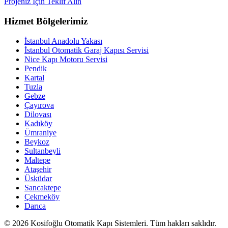
Projeniz İçin Teklif Alın
Hizmet Bölgelerimiz
İstanbul Anadolu Yakası
İstanbul Otomatik Garaj Kapısı Servisi
Nice Kapı Motoru Servisi
Pendik
Kartal
Tuzla
Gebze
Çayırova
Dilovası
Kadıköy
Ümraniye
Beykoz
Sultanbeyli
Maltepe
Ataşehir
Üsküdar
Sancaktepe
Çekmeköy
Darıca
© 2026 Kosifoğlu Otomatik Kapı Sistemleri. Tüm hakları saklıdır.