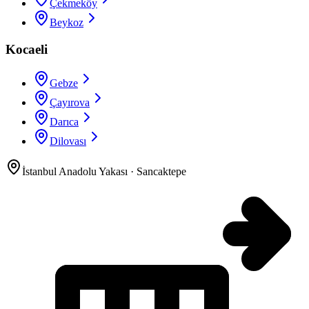
Çekmeköy
Beykoz
Kocaeli
Gebze
Çayırova
Darıca
Dilovası
İstanbul Anadolu Yakası
·
Sancaktepe