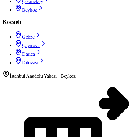
Çekmeköy
Beykoz
Kocaeli
Gebze
Çayırova
Darıca
Dilovası
İstanbul Anadolu Yakası
·
Beykoz