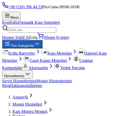
+90 (216) 396 44 53
Pzt-Cuma 09:00-18:00
Menü
Kosifoğlu
Otomatik Kapı Sistemleri
Hemen Teklif Al
Giriş
0
Sepet (0 ürün)
Tüm Kategoriler
Kollu Bariyerler
Kapı Motorları
Dairesel Kapı
Motorları
Garaj Kapısı Motorları
Uzaktan
Kumandalar
Aksesuarlar
Yedek Parçalar
Hizmetlerimiz
Servis Hizmetlerimiz
Montaj Hizmetlerimiz
Blog
Hakkımızda
İletişim
Anasayfa
Montaj Hizmetleri
Kapı Motoru Montajı