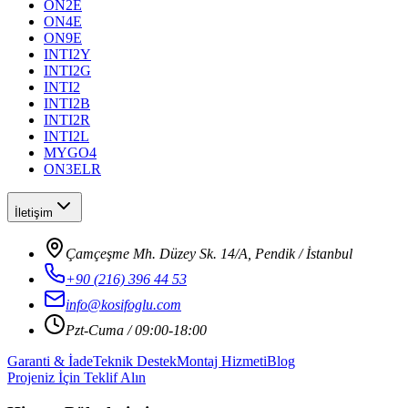
ON2E
ON4E
ON9E
INTI2Y
INTI2G
INTI2
INTI2B
INTI2R
INTI2L
MYGO4
ON3ELR
İletişim
Çamçeşme Mh. Düzey Sk. 14/A, Pendik / İstanbul
+90 (216) 396 44 53
info@kosifoglu.com
Pzt-Cuma / 09:00-18:00
Garanti & İade
Teknik Destek
Montaj Hizmeti
Blog
Projeniz İçin Teklif Alın