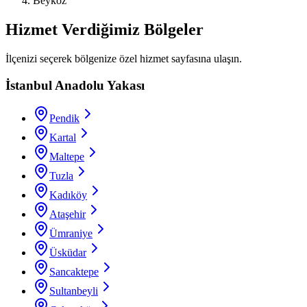
Beykoz
Hizmet Verdiğimiz Bölgeler
İlçenizi seçerek bölgenize özel hizmet sayfasına ulaşın.
İstanbul Anadolu Yakası
Pendik
Kartal
Maltepe
Tuzla
Kadıköy
Ataşehir
Ümraniye
Üsküdar
Sancaktepe
Sultanbeyli