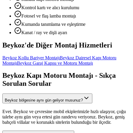
Kontrol kartı ve alıcı kurulumu
Fotosel ve flaş lamba montajı
Kumanda tanımlama ve eşleştirme
Kanat / ray ve dişli ayarı
Beykoz
'de Diğer
Montaj Hizmetleri
Beykoz
Kollu Bariyer Montajı
Beykoz
Dairesel Kapı Motoru
Montajı
Beykoz
Garaj Kapısı ve Motoru Montajı
Beykoz
Kapı Motoru Montajı
- Sıkça
Sorulan Sorular
Beykoz bölgesine aynı gün geliyor musunuz?
Evet. Beykoz ve çevresine mobil ekiplerimizle hızlı ulaşıyor, çoğu
talebe aynı gün veya ertesi gün randevu veriyoruz. Beykoz, geniş
bahçeli villalar ve korunaklı sitelerin bulunduğu bir ilçedir.