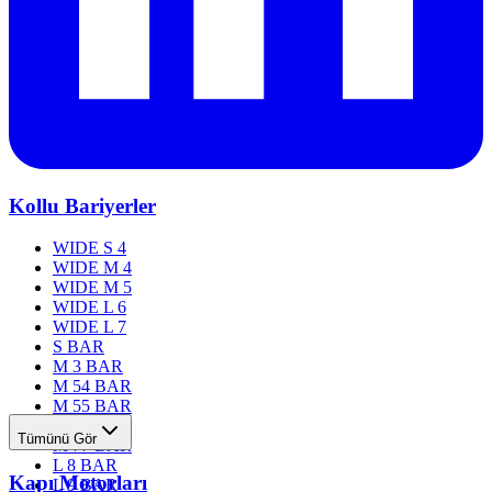
Kollu Bariyerler
WIDE S 4
WIDE M 4
WIDE M 5
WIDE L 6
WIDE L 7
S BAR
M 3 BAR
M 54 BAR
M 55 BAR
M 76 BAR
Tümünü Gör
M 77 BAR
L 8 BAR
Kapı Motorları
L 9 BAR