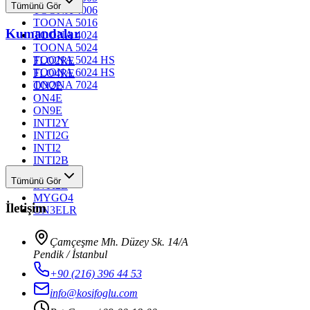
Tümünü Gör
TOONA 4006
TOONA 5016
Kumandalar
TOONA 4024
TOONA 5024
TOONA 5024 HS
FLO2RE
TOONA 6024 HS
FLO4RE
TOONA 7024
ON2E
ON4E
ON9E
INTI2Y
INTI2G
INTI2
INTI2B
INTI2R
Tümünü Gör
INTI2L
MYGO4
İletişim
ON3ELR
Çamçeşme Mh. Düzey Sk. 14/A
Pendik / İstanbul
+90 (216) 396 44 53
info@kosifoglu.com