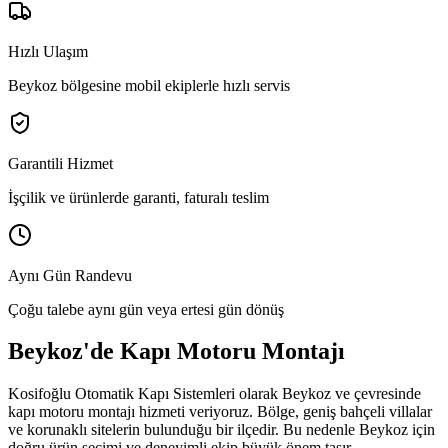
Hızlı Ulaşım
Beykoz bölgesine mobil ekiplerle hızlı servis
Garantili Hizmet
İşçilik ve ürünlerde garanti, faturalı teslim
Aynı Gün Randevu
Çoğu talebe aynı gün veya ertesi gün dönüş
Beykoz
'de
Kapı Motoru Montajı
Kosifoğlu Otomatik Kapı Sistemleri olarak
Beykoz
ve çevresinde
kapı motoru montajı
hizmeti veriyoruz. Bölge,
geniş bahçeli villalar
ve korunaklı sitelerin bulunduğu bir ilçedir.
Bu nedenle
Beykoz
için
doğru ürün seçimi ve deneyimli ekip büyük önem taşır.