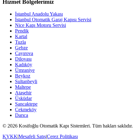
Hizmet Bölgelerimiz
İstanbul Anadolu Yakası
İstanbul Otomatik Garaj Kapısı Servisi
Nice Kapı Motoru Servisi
Pendik
Kartal
Tuzla
Gebze
Çayırova
Dilovası
Kadıköy
Ümraniye
Beykoz
Sultanbeyli
Maltepe
Ataşehir
Üsküdar
Sancaktepe
Çekmeköy
Darıca
© 2026 Kosifoğlu Otomatik Kapı Sistemleri. Tüm hakları saklıdır.
KVKK
|
Mesafeli Satış
|
Çerez Politikası