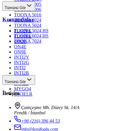
TOONA 4005
Tümünü Gör
TOONA 4006
TOONA 5016
Kumandalar
TOONA 4024
TOONA 5024
TOONA 5024 HS
FLO2RE
TOONA 6024 HS
FLO4RE
TOONA 7024
ON2E
ON4E
ON9E
INTI2Y
INTI2G
INTI2
INTI2B
INTI2R
Tümünü Gör
INTI2L
MYGO4
İletişim
ON3ELR
Çamçeşme Mh. Düzey Sk. 14/A
Pendik / İstanbul
+90 (216) 396 44 53
info@kosifoglu.com