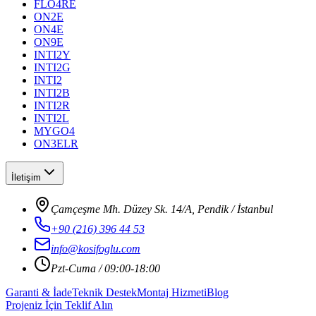
FLO4RE
ON2E
ON4E
ON9E
INTI2Y
INTI2G
INTI2
INTI2B
INTI2R
INTI2L
MYGO4
ON3ELR
İletişim
Çamçeşme Mh. Düzey Sk. 14/A, Pendik / İstanbul
+90 (216) 396 44 53
info@kosifoglu.com
Pzt-Cuma / 09:00-18:00
Garanti & İade
Teknik Destek
Montaj Hizmeti
Blog
Projeniz İçin Teklif Alın