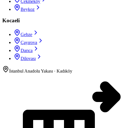
Çekmeköy
Beykoz
Kocaeli
Gebze
Çayırova
Darıca
Dilovası
İstanbul Anadolu Yakası
·
Kadıköy