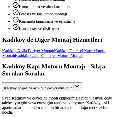
Kontrol kartı ve alıcı kurulumu
Fotosel ve flaş lamba montajı
Kumanda tanımlama ve eşleştirme
Kanat / ray ve dişli ayarı
Kadıköy
'de Diğer
Montaj Hizmetleri
Kadıköy
Kollu Bariyer Montajı
Kadıköy
Dairesel Kapı Motoru
Montajı
Kadıköy
Garaj Kapısı ve Motoru Montajı
Kadıköy
Kapı Motoru Montajı
- Sıkça
Sorulan Sorular
Kadıköy bölgesine aynı gün geliyor musunuz?
Evet. Kadıköy ve çevresine mobil ekiplerimizle hızlı ulaşıyor, çoğu
talebe aynı gün veya ertesi gün randevu veriyoruz. Kadıköy, eski
apartmanlar ile modern sitelerin bir arada bulunduğu merkezi bir
ilçedir.