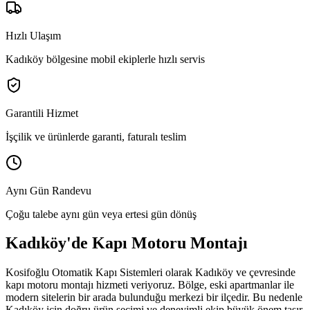
Hızlı Ulaşım
Kadıköy bölgesine mobil ekiplerle hızlı servis
Garantili Hizmet
İşçilik ve ürünlerde garanti, faturalı teslim
Aynı Gün Randevu
Çoğu talebe aynı gün veya ertesi gün dönüş
Kadıköy
'de
Kapı Motoru Montajı
Kosifoğlu Otomatik Kapı Sistemleri olarak
Kadıköy
ve çevresinde
kapı motoru montajı
hizmeti veriyoruz. Bölge,
eski apartmanlar ile
modern sitelerin bir arada bulunduğu merkezi bir ilçedir.
Bu nedenle
Kadıköy
için doğru ürün seçimi ve deneyimli ekip büyük önem taşır.