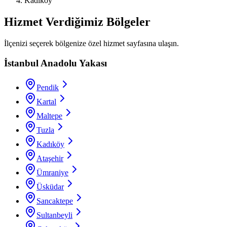
Kadıköy
Hizmet Verdiğimiz Bölgeler
İlçenizi seçerek bölgenize özel hizmet sayfasına ulaşın.
İstanbul Anadolu Yakası
Pendik
Kartal
Maltepe
Tuzla
Kadıköy
Ataşehir
Ümraniye
Üsküdar
Sancaktepe
Sultanbeyli