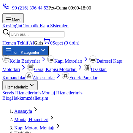
+90 (216) 396 44 53
Pzt-Cuma 09:00-18:00
Menü
Kosifoğlu
Otomatik Kapı Sistemleri
Hemen Teklif Al
Giriş
0
Sepet (0 ürün)
Tüm Kategoriler
Kollu Bariyerler
Kapı Motorları
Dairesel Kapı
Motorları
Garaj Kapısı Motorları
Uzaktan
Kumandalar
Aksesuarlar
Yedek Parçalar
Hizmetlerimiz
Servis Hizmetlerimiz
Montaj Hizmetlerimiz
Blog
Hakkımızda
İletişim
Anasayfa
Montaj Hizmetleri
Kapı Motoru Montajı