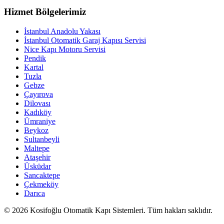
Hizmet Bölgelerimiz
İstanbul Anadolu Yakası
İstanbul Otomatik Garaj Kapısı Servisi
Nice Kapı Motoru Servisi
Pendik
Kartal
Tuzla
Gebze
Çayırova
Dilovası
Kadıköy
Ümraniye
Beykoz
Sultanbeyli
Maltepe
Ataşehir
Üsküdar
Sancaktepe
Çekmeköy
Darıca
© 2026 Kosifoğlu Otomatik Kapı Sistemleri. Tüm hakları saklıdır.