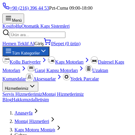
+90 (216) 396 44 53
Pzt-Cuma 09:00-18:00
Menü
Kosifoğlu
Otomatik Kapı Sistemleri
Hemen Teklif Al
Giriş
0
Sepet (0 ürün)
Tüm Kategoriler
Kollu Bariyerler
Kapı Motorları
Dairesel Kapı
Motorları
Garaj Kapısı Motorları
Uzaktan
Kumandalar
Aksesuarlar
Yedek Parçalar
Hizmetlerimiz
Servis Hizmetlerimiz
Montaj Hizmetlerimiz
Blog
Hakkımızda
İletişim
Anasayfa
Montaj Hizmetleri
Kapı Motoru Montajı