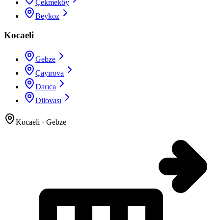
Çekmeköy
Beykoz
Kocaeli
Gebze
Çayırova
Darıca
Dilovası
Kocaeli
·
Gebze