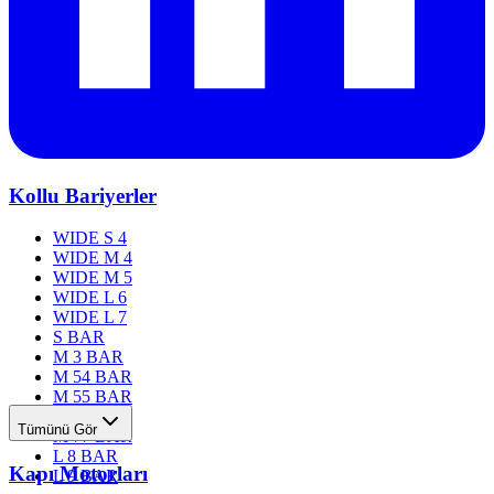
Kollu Bariyerler
WIDE S 4
WIDE M 4
WIDE M 5
WIDE L 6
WIDE L 7
S BAR
M 3 BAR
M 54 BAR
M 55 BAR
M 76 BAR
Tümünü Gör
M 77 BAR
L 8 BAR
Kapı Motorları
L 9 BAR