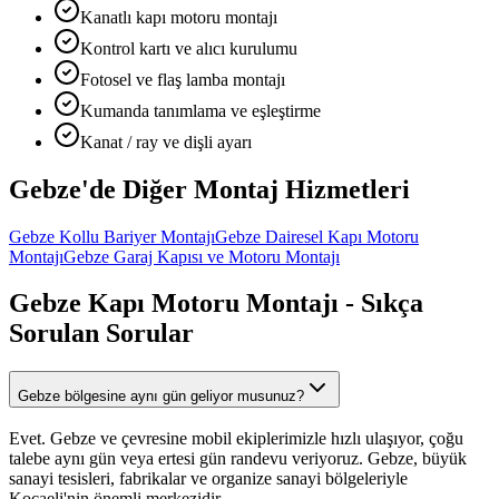
Kanatlı kapı motoru montajı
Kontrol kartı ve alıcı kurulumu
Fotosel ve flaş lamba montajı
Kumanda tanımlama ve eşleştirme
Kanat / ray ve dişli ayarı
Gebze
'de Diğer
Montaj Hizmetleri
Gebze
Kollu Bariyer Montajı
Gebze
Dairesel Kapı Motoru
Montajı
Gebze
Garaj Kapısı ve Motoru Montajı
Gebze
Kapı Motoru Montajı
- Sıkça
Sorulan Sorular
Gebze bölgesine aynı gün geliyor musunuz?
Evet. Gebze ve çevresine mobil ekiplerimizle hızlı ulaşıyor, çoğu
talebe aynı gün veya ertesi gün randevu veriyoruz. Gebze, büyük
sanayi tesisleri, fabrikalar ve organize sanayi bölgeleriyle
Kocaeli'nin önemli merkezidir.