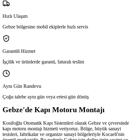
Hızlı Ulaşım
Gebze bölgesine mobil ekiplerle hızlı servis
Garantili Hizmet
İşçilik ve ürünlerde garanti, faturalı teslim
Aynı Gün Randevu
Çoğu talebe aynı gün veya ertesi gün dönüş
Gebze
'de
Kapı Motoru Montajı
Kosifoğlu Otomatik Kapı Sistemleri olarak
Gebze
ve çevresinde
kapı motoru montajı
hizmeti veriyoruz. Bölge,
büyük sanayi
tesisleri, fabrikalar ve organize sanayi bölgeleriyle Kocaeli'nin
önemli merkezidir.
Bu nedenle
Gebze
için doğru ürün seçimi ve