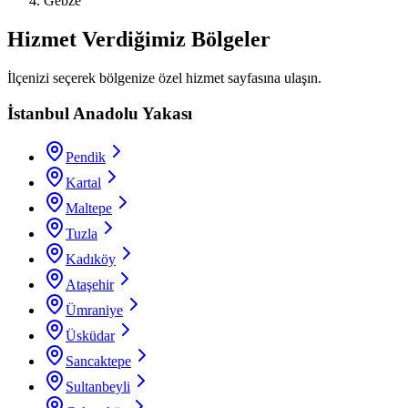
Gebze
Hizmet Verdiğimiz Bölgeler
İlçenizi seçerek bölgenize özel hizmet sayfasına ulaşın.
İstanbul Anadolu Yakası
Pendik
Kartal
Maltepe
Tuzla
Kadıköy
Ataşehir
Ümraniye
Üsküdar
Sancaktepe
Sultanbeyli