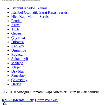
İstanbul Anadolu Yakası
İstanbul Otomatik Garaj Kapısı Servisi
Nice Kapı Motoru Servisi
Pendik
Kartal
Tuzla
Gebze
Çayırova
Dilovası
Kadıköy
Ümraniye
Beykoz
Sultanbeyli
Maltepe
Ataşehir
Üsküdar
Sancaktepe
Çekmeköy
Darıca
© 2026 Kosifoğlu Otomatik Kapı Sistemleri. Tüm hakları saklıdır.
KVKK
|
Mesafeli Satış
|
Çerez Politikası