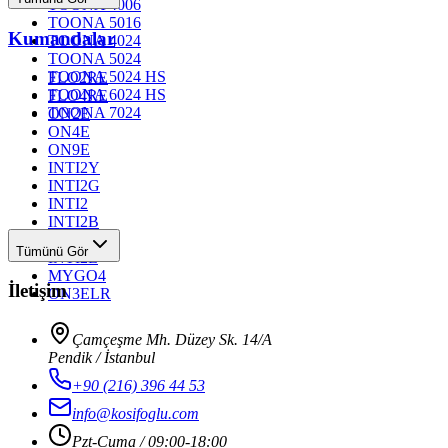
TOONA 4006
TOONA 5016
Kumandalar
TOONA 4024
TOONA 5024
TOONA 5024 HS
FLO2RE
TOONA 6024 HS
FLO4RE
TOONA 7024
ON2E
ON4E
ON9E
INTI2Y
INTI2G
INTI2
INTI2B
INTI2R
Tümünü Gör
INTI2L
MYGO4
İletişim
ON3ELR
Çamçeşme Mh. Düzey Sk. 14/A
Pendik / İstanbul
+90 (216) 396 44 53
info@kosifoglu.com
Pzt-Cuma / 09:00-18:00