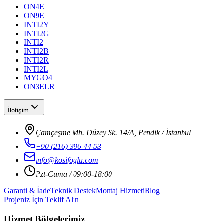
ON4E
ON9E
INTI2Y
INTI2G
INTI2
INTI2B
INTI2R
INTI2L
MYGO4
ON3ELR
İletişim
Çamçeşme Mh. Düzey Sk. 14/A, Pendik / İstanbul
+90 (216) 396 44 53
info@kosifoglu.com
Pzt-Cuma / 09:00-18:00
Garanti & İade
Teknik Destek
Montaj Hizmeti
Blog
Projeniz İçin Teklif Alın
Hizmet Bölgelerimiz