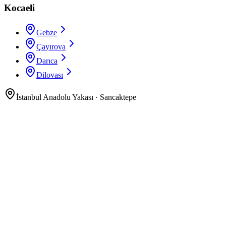
Kocaeli
Gebze
Çayırova
Darıca
Dilovası
İstanbul Anadolu Yakası
·
Sancaktepe