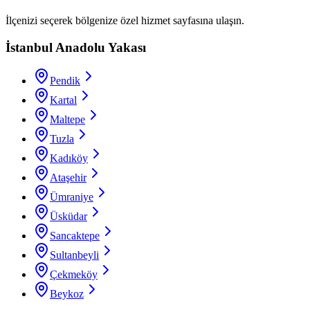
İlçenizi seçerek bölgenize özel hizmet sayfasına ulaşın.
İstanbul Anadolu Yakası
Pendik
Kartal
Maltepe
Tuzla
Kadıköy
Ataşehir
Ümraniye
Üsküdar
Sancaktepe
Sultanbeyli
Çekmeköy
Beykoz