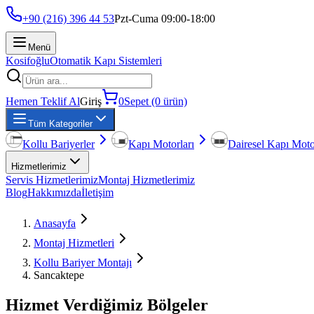
+90 (216) 396 44 53
Pzt-Cuma 09:00-18:00
Menü
Kosifoğlu
Otomatik Kapı Sistemleri
Hemen Teklif Al
Giriş
0
Sepet (0 ürün)
Tüm Kategoriler
Kollu Bariyerler
Kapı Motorları
Dairesel Kapı Moto
Hizmetlerimiz
Servis Hizmetlerimiz
Montaj Hizmetlerimiz
Blog
Hakkımızda
İletişim
Anasayfa
Montaj Hizmetleri
Kollu Bariyer Montajı
Sancaktepe
Hizmet Verdiğimiz Bölgeler