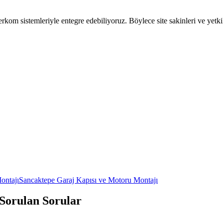
om sistemleriyle entegre edebiliyoruz. Böylece site sakinleri ve yetkili a
ontajı
Sancaktepe
Garaj Kapısı ve Motoru Montajı
 Sorulan Sorular