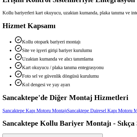
Kollu bariyerleri kart okuyucu, uzaktan kumanda, plaka tanıma ve interk
Hizmet Kapsamı
Kollu otopark bariyeri montajı
Site ve işyeri girişi bariyer kurulumu
Uzaktan kumanda ve alıcı tanımlama
Kart okuyucu / plaka tanıma entegrasyonu
Foto sel ve güvenlik döngüsü kurulumu
Kol dengesi ve yay ayarı
Sancaktepe
'de Diğer
Montaj Hizmetleri
Sancaktepe
Kapı Motoru Montajı
Sancaktepe
Dairesel Kapı Motoru M
Sancaktepe
Kollu Bariyer Montajı
- Sıkça