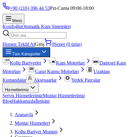
+90 (216) 396 44 53
Pzt-Cuma 09:00-18:00
Menü
Kosifoğlu
Otomatik Kapı Sistemleri
Hemen Teklif Al
Giriş
0
Sepet (0 ürün)
Tüm Kategoriler
Kollu Bariyerler
Kapı Motorları
Dairesel Kapı
Motorları
Garaj Kapısı Motorları
Uzaktan
Kumandalar
Aksesuarlar
Yedek Parçalar
Hizmetlerimiz
Servis Hizmetlerimiz
Montaj Hizmetlerimiz
Blog
Hakkımızda
İletişim
Anasayfa
Montaj Hizmetleri
Kollu Bariyer Montajı