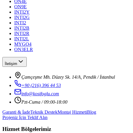
ON4E
ON9E
INTI2Y
INTI2G
INTI2
INTI2B
INTI2R
INTI2L
MYGO4
ON3ELR
İletişim
Çamçeşme Mh. Düzey Sk. 14/A, Pendik / İstanbul
+90 (216) 396 44 53
info@kosifoglu.com
Pzt-Cuma / 09:00-18:00
Garanti & İade
Teknik Destek
Montaj Hizmeti
Blog
Projeniz İçin Teklif Alın
Hizmet Bölgelerimiz