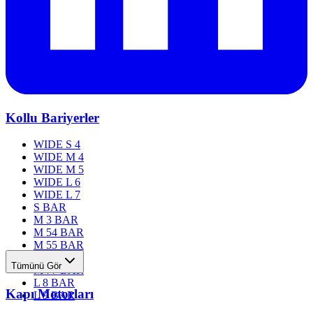
Kollu Bariyerler
WIDE S 4
WIDE M 4
WIDE M 5
WIDE L 6
WIDE L 7
S BAR
M 3 BAR
M 54 BAR
M 55 BAR
M 76 BAR
Tümünü Gör
M 77 BAR
L 8 BAR
Kapı Motorları
L 9 BAR