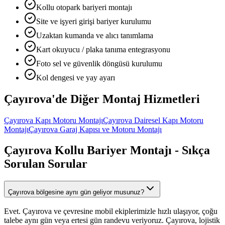
Kollu otopark bariyeri montajı
Site ve işyeri girişi bariyer kurulumu
Uzaktan kumanda ve alıcı tanımlama
Kart okuyucu / plaka tanıma entegrasyonu
Foto sel ve güvenlik döngüsü kurulumu
Kol dengesi ve yay ayarı
Çayırova
'de Diğer
Montaj Hizmetleri
Çayırova
Kapı Motoru Montajı
Çayırova
Dairesel Kapı Motoru
Montajı
Çayırova
Garaj Kapısı ve Motoru Montajı
Çayırova
Kollu Bariyer Montajı
- Sıkça
Sorulan Sorular
Çayırova bölgesine aynı gün geliyor musunuz?
Evet. Çayırova ve çevresine mobil ekiplerimizle hızlı ulaşıyor, çoğu
talebe aynı gün veya ertesi gün randevu veriyoruz. Çayırova, lojistik