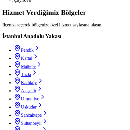
Çayırova
Hizmet Verdiğimiz Bölgeler
İlçenizi seçerek bölgenize özel hizmet sayfasına ulaşın.
İstanbul Anadolu Yakası
Pendik
Kartal
Maltepe
Tuzla
Kadıköy
Ataşehir
Ümraniye
Üsküdar
Sancaktepe
Sultanbeyli