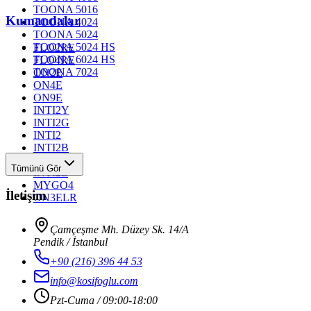
TOONA 5016
Kumandalar
TOONA 4024
TOONA 5024
TOONA 5024 HS
FLO2RE
TOONA 6024 HS
FLO4RE
TOONA 7024
ON2E
ON4E
ON9E
INTI2Y
INTI2G
INTI2
INTI2B
INTI2R
Tümünü Gör
INTI2L
MYGO4
İletişim
ON3ELR
Çamçeşme Mh. Düzey Sk. 14/A
Pendik / İstanbul
+90 (216) 396 44 53
info@kosifoglu.com
Pzt-Cuma / 09:00-18:00