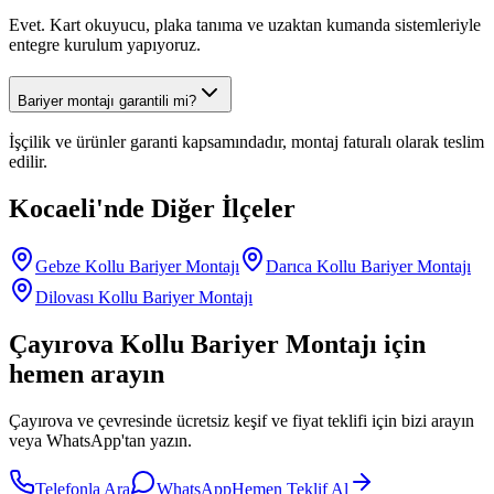
Evet. Kart okuyucu, plaka tanıma ve uzaktan kumanda sistemleriyle
entegre kurulum yapıyoruz.
Bariyer montajı garantili mi?
İşçilik ve ürünler garanti kapsamındadır, montaj faturalı olarak teslim
edilir.
Kocaeli
'nde Diğer İlçeler
Gebze
Kollu Bariyer Montajı
Darıca
Kollu Bariyer Montajı
Dilovası
Kollu Bariyer Montajı
Çayırova
Kollu Bariyer Montajı
için
hemen arayın
Çayırova
ve çevresinde ücretsiz keşif ve fiyat teklifi için bizi arayın
veya WhatsApp'tan yazın.
Telefonla Ara
WhatsApp
Hemen Teklif Al