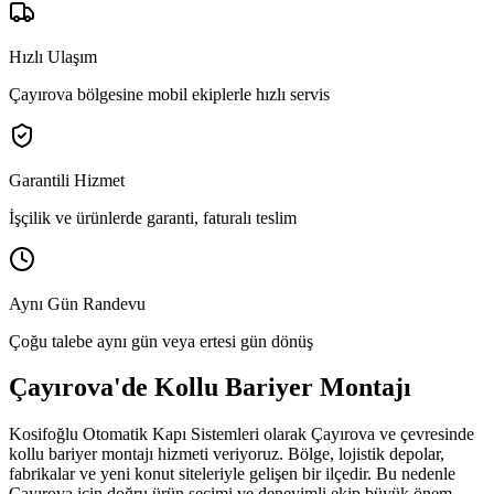
Hızlı Ulaşım
Çayırova bölgesine mobil ekiplerle hızlı servis
Garantili Hizmet
İşçilik ve ürünlerde garanti, faturalı teslim
Aynı Gün Randevu
Çoğu talebe aynı gün veya ertesi gün dönüş
Çayırova
'de
Kollu Bariyer Montajı
Kosifoğlu Otomatik Kapı Sistemleri olarak
Çayırova
ve çevresinde
kollu bariyer montajı
hizmeti veriyoruz. Bölge,
lojistik depolar,
fabrikalar ve yeni konut siteleriyle gelişen bir ilçedir.
Bu nedenle
Çayırova
için doğru ürün seçimi ve deneyimli ekip büyük önem