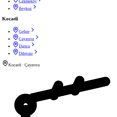
Çekmeköy
Beykoz
Kocaeli
Gebze
Çayırova
Darıca
Dilovası
Kocaeli
·
Çayırova