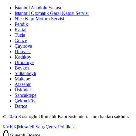
İstanbul Anadolu Yakası
İstanbul Otomatik Garaj Kapısı Servisi
Nice Kapı Motoru Servisi
Pendik
Kartal
Tuzla
Gebze
Çayırova
Dilovası
Kadıköy
Ümraniye
Beykoz
Sultanbeyli
Maltepe
Ataşehir
Üsküdar
Sancaktepe
Çekmeköy
Darıca
© 2026 Kosifoğlu Otomatik Kapı Sistemleri. Tüm hakları saklıdır.
KVKK
|
Mesafeli Satış
|
Çerez Politikası
Güvenli Ödeme