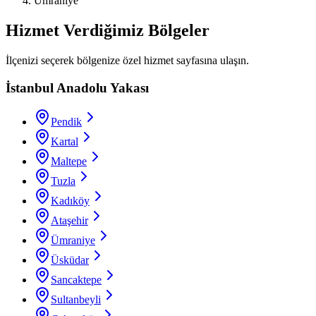
Ümraniye
Hizmet Verdiğimiz Bölgeler
İlçenizi seçerek bölgenize özel hizmet sayfasına ulaşın.
İstanbul Anadolu Yakası
Pendik
Kartal
Maltepe
Tuzla
Kadıköy
Ataşehir
Ümraniye
Üsküdar
Sancaktepe
Sultanbeyli