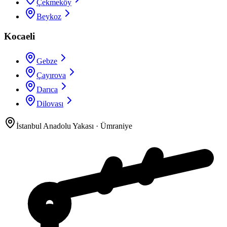
Çekmeköy
Beykoz
Kocaeli
Gebze
Çayırova
Darıca
Dilovası
İstanbul Anadolu Yakası
·
Ümraniye