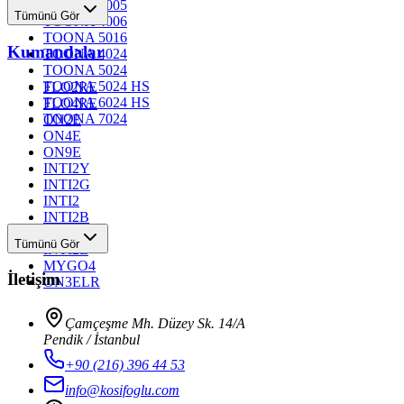
TOONA 4005
Tümünü Gör
TOONA 4006
TOONA 5016
Kumandalar
TOONA 4024
TOONA 5024
TOONA 5024 HS
FLO2RE
TOONA 6024 HS
FLO4RE
TOONA 7024
ON2E
ON4E
ON9E
INTI2Y
INTI2G
INTI2
INTI2B
INTI2R
Tümünü Gör
INTI2L
MYGO4
İletişim
ON3ELR
Çamçeşme Mh. Düzey Sk. 14/A
Pendik / İstanbul
+90 (216) 396 44 53
info@kosifoglu.com