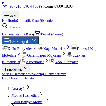
+90 (216) 396 44 53
Pzt-Cuma 09:00-18:00
Menü
Kosifoğlu
Otomatik Kapı Sistemleri
Hemen Teklif Al
Giriş
0
Sepet (0 ürün)
Tüm Kategoriler
Kollu Bariyerler
Kapı Motorları
Dairesel Kapı
Motorları
Garaj Kapısı Motorları
Uzaktan
Kumandalar
Aksesuarlar
Yedek Parçalar
Hizmetlerimiz
Servis Hizmetlerimiz
Montaj Hizmetlerimiz
Blog
Hakkımızda
İletişim
Anasayfa
Montaj Hizmetleri
Kollu Bariyer Montajı