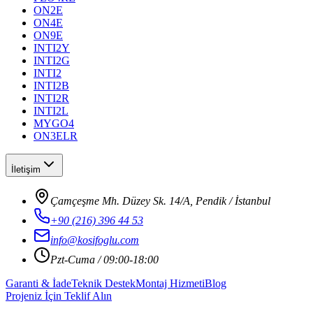
ON2E
ON4E
ON9E
INTI2Y
INTI2G
INTI2
INTI2B
INTI2R
INTI2L
MYGO4
ON3ELR
İletişim
Çamçeşme Mh. Düzey Sk. 14/A, Pendik / İstanbul
+90 (216) 396 44 53
info@kosifoglu.com
Pzt-Cuma / 09:00-18:00
Garanti & İade
Teknik Destek
Montaj Hizmeti
Blog
Projeniz İçin Teklif Alın