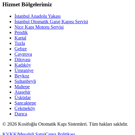
Hizmet Bölgelerimiz
İstanbul Anadolu Yakası
İstanbul Otomatik Garaj Kapısı Servisi
Nice Kapı Motoru Servisi
Pendik
Kartal
Tuzla
Gebze
Çayırova
Dilovası
Kadıköy
Ümraniye
Beykoz
Sultanbeyli
Maltepe
Ataşehir
Üsküdar
Sancaktepe
Çekmeköy
Darıca
© 2026 Kosifoğlu Otomatik Kapı Sistemleri. Tüm hakları saklıdır.
KVKK
|
Mesafeli Satış
|
Çerez Politikası