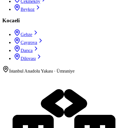
Çekmeköy
Beykoz
Kocaeli
Gebze
Çayırova
Darıca
Dilovası
İstanbul Anadolu Yakası
·
Ümraniye