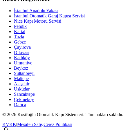
İstanbul Anadolu Yakası
İstanbul Otomatik Garaj Kapısı Servisi
Nice Kapı Motoru Servisi
Pendik
Kartal
Tuzla
Gebze
Çayırova
Dilovası
Kadıköy
Ümraniye
Beykoz
Sultanbeyli
Maltepe
Ataşehir
Üsküdar
Sancaktepe
Çekmeköy
Darıca
© 2026 Kosifoğlu Otomatik Kapı Sistemleri. Tüm hakları saklıdır.
KVKK
|
Mesafeli Satış
|
Çerez Politikası