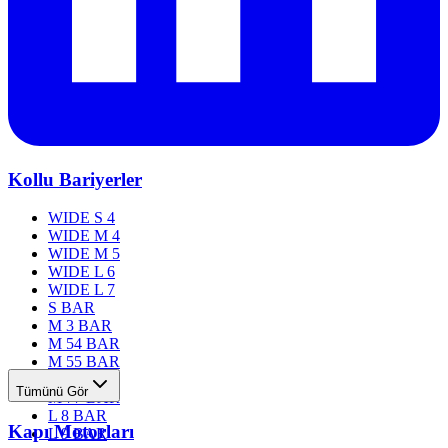
Kollu Bariyerler
WIDE S 4
WIDE M 4
WIDE M 5
WIDE L 6
WIDE L 7
S BAR
M 3 BAR
M 54 BAR
M 55 BAR
M 76 BAR
Tümünü Gör
M 77 BAR
L 8 BAR
Kapı Motorları
L 9 BAR