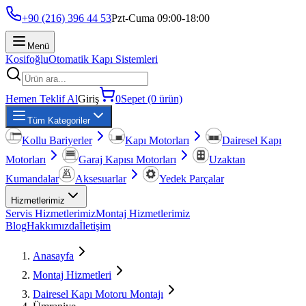
+90 (216) 396 44 53
Pzt-Cuma 09:00-18:00
Menü
Kosifoğlu
Otomatik Kapı Sistemleri
Hemen Teklif Al
Giriş
0
Sepet (0 ürün)
Tüm Kategoriler
Kollu Bariyerler
Kapı Motorları
Dairesel Kapı
Motorları
Garaj Kapısı Motorları
Uzaktan
Kumandalar
Aksesuarlar
Yedek Parçalar
Hizmetlerimiz
Servis Hizmetlerimiz
Montaj Hizmetlerimiz
Blog
Hakkımızda
İletişim
Anasayfa
Montaj Hizmetleri
Dairesel Kapı Motoru Montajı