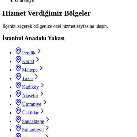
Ümraniye
Hizmet Verdiğimiz Bölgeler
İlçenizi seçerek bölgenize özel hizmet sayfasına ulaşın.
İstanbul Anadolu Yakası
Pendik
Kartal
Maltepe
Tuzla
Kadıköy
Ataşehir
Ümraniye
Üsküdar
Sancaktepe
Sultanbeyli