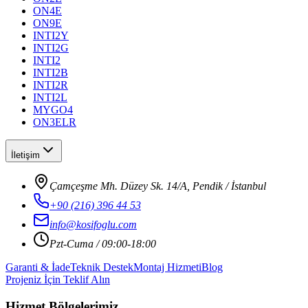
ON4E
ON9E
INTI2Y
INTI2G
INTI2
INTI2B
INTI2R
INTI2L
MYGO4
ON3ELR
İletişim
Çamçeşme Mh. Düzey Sk. 14/A, Pendik / İstanbul
+90 (216) 396 44 53
info@kosifoglu.com
Pzt-Cuma / 09:00-18:00
Garanti & İade
Teknik Destek
Montaj Hizmeti
Blog
Projeniz İçin Teklif Alın
Hizmet Bölgelerimiz