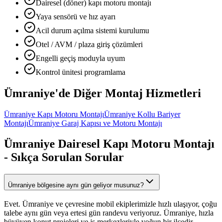
Dairesel (döner) kapı motoru montajı
Yaya sensörü ve hız ayarı
Acil durum açılma sistemi kurulumu
Otel / AVM / plaza giriş çözümleri
Engelli geçiş moduyla uyum
Kontrol ünitesi programlama
Ümraniye
'de Diğer
Montaj Hizmetleri
Ümraniye
Kapı Motoru Montajı
Ümraniye
Kollu Bariyer
Montajı
Ümraniye
Garaj Kapısı ve Motoru Montajı
Ümraniye
Dairesel Kapı Motoru Montajı
- Sıkça Sorulan Sorular
Ümraniye bölgesine aynı gün geliyor musunuz?
Evet. Ümraniye ve çevresine mobil ekiplerimizle hızlı ulaşıyor, çoğu
talebe aynı gün veya ertesi gün randevu veriyoruz. Ümraniye, hızla
büyüyen konut projeleri ve iş merkezleriyle yoğun bir ilçedir.