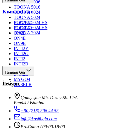
Tümünü Gör
TOONA 4006
TOONA 5016
Kumandalar
TOONA 4024
TOONA 5024
TOONA 5024 HS
FLO2RE
TOONA 6024 HS
FLO4RE
TOONA 7024
ON2E
ON4E
ON9E
INTI2Y
INTI2G
INTI2
INTI2B
INTI2R
Tümünü Gör
INTI2L
MYGO4
İletişim
ON3ELR
Çamçeşme Mh. Düzey Sk. 14/A
Pendik / İstanbul
+90 (216) 396 44 53
info@kosifoglu.com
Pzt-Cuma / 09:00-18:00