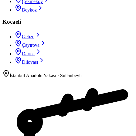
Çekmeköy
Beykoz
Kocaeli
Gebze
Çayırova
Darıca
Dilovası
İstanbul Anadolu Yakası
·
Sultanbeyli