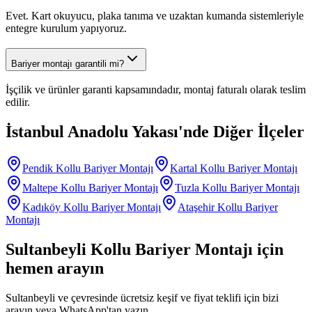
Evet. Kart okuyucu, plaka tanıma ve uzaktan kumanda sistemleriyle
entegre kurulum yapıyoruz.
Bariyer montajı garantili mi?
İşçilik ve ürünler garanti kapsamındadır, montaj faturalı olarak teslim
edilir.
İstanbul Anadolu Yakası
'nde Diğer İlçeler
Pendik
Kollu Bariyer Montajı
Kartal
Kollu Bariyer Montajı
Maltepe
Kollu Bariyer Montajı
Tuzla
Kollu Bariyer Montajı
Kadıköy
Kollu Bariyer Montajı
Ataşehir
Kollu Bariyer
Montajı
Sultanbeyli
Kollu Bariyer Montajı
için
hemen arayın
Sultanbeyli
ve çevresinde ücretsiz keşif ve fiyat teklifi için bizi
arayın veya WhatsApp'tan yazın.