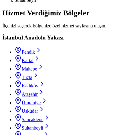
Sultanbeyli
Hizmet Verdiğimiz Bölgeler
İlçenizi seçerek bölgenize özel hizmet sayfasına ulaşın.
İstanbul Anadolu Yakası
Pendik
Kartal
Maltepe
Tuzla
Kadıköy
Ataşehir
Ümraniye
Üsküdar
Sancaktepe
Sultanbeyli