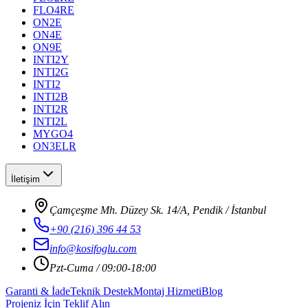
FLO4RE
ON2E
ON4E
ON9E
INTI2Y
INTI2G
INTI2
INTI2B
INTI2R
INTI2L
MYGO4
ON3ELR
İletişim
Çamçeşme Mh. Düzey Sk. 14/A, Pendik / İstanbul
+90 (216) 396 44 53
info@kosifoglu.com
Pzt-Cuma / 09:00-18:00
Garanti & İade
Teknik Destek
Montaj Hizmeti
Blog
Projeniz İçin Teklif Alın