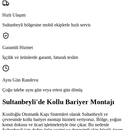
Hızlı Ulaşım
Sultanbeyli bölgesine mobil ekiplerle hızlı servis
Garantili Hizmet
İşçilik ve ürünlerde garanti, faturalı teslim
Aynı Gün Randevu
Çoğu talebe aynı gün veya ertesi gün dönüş
Sultanbeyli
'de
Kollu Bariyer Montajı
Kosifoğlu Otomatik Kapı Sistemleri olarak
Sultanbeyli
ve
çevresinde
kollu bariyer montajı
hizmeti veriyoruz. Bölge,
yoğun
konut dokusu ve ticari işletmeleriyle öne çıkar.
Bu nedenle
Sultanbeyli
için doğru ürün seçimi ve deneyimli ekip büyük önem