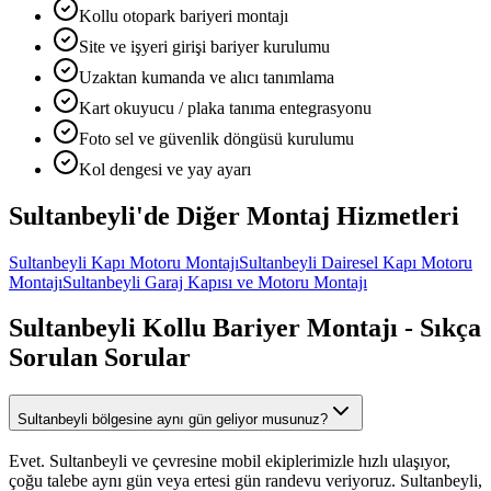
Kollu otopark bariyeri montajı
Site ve işyeri girişi bariyer kurulumu
Uzaktan kumanda ve alıcı tanımlama
Kart okuyucu / plaka tanıma entegrasyonu
Foto sel ve güvenlik döngüsü kurulumu
Kol dengesi ve yay ayarı
Sultanbeyli
'de Diğer
Montaj Hizmetleri
Sultanbeyli
Kapı Motoru Montajı
Sultanbeyli
Dairesel Kapı Motoru
Montajı
Sultanbeyli
Garaj Kapısı ve Motoru Montajı
Sultanbeyli
Kollu Bariyer Montajı
- Sıkça
Sorulan Sorular
Sultanbeyli bölgesine aynı gün geliyor musunuz?
Evet. Sultanbeyli ve çevresine mobil ekiplerimizle hızlı ulaşıyor,
çoğu talebe aynı gün veya ertesi gün randevu veriyoruz. Sultanbeyli,