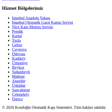
Hizmet Bölgelerimiz
İstanbul Anadolu Yakası
İstanbul Otomatik Garaj Kapısı Servisi
Nice Kapı Motoru Servisi
Pendik
Kartal
Tuzla
Gebze
Çayırova
Dilovası
Kadıköy
Ümraniye
Beykoz
Sultanbeyli
Maltepe
Ataşehir
Üsküdar
Sancaktepe
Çekmeköy
Darıca
© 2026 Kosifoğlu Otomatik Kapı Sistemleri. Tüm hakları saklıdır.