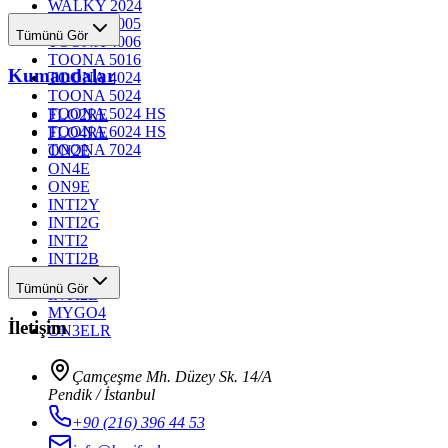
WALKY 2024
TOONA 4005
Tümünü Gör
TOONA 4006
TOONA 5016
Kumandalar
TOONA 4024
TOONA 5024
TOONA 5024 HS
FLO2RE
TOONA 6024 HS
FLO4RE
TOONA 7024
ON2E
ON4E
ON9E
INTI2Y
INTI2G
INTI2
INTI2B
INTI2R
Tümünü Gör
INTI2L
MYGO4
İletişim
ON3ELR
Çamçeşme Mh. Düzey Sk. 14/A
Pendik / İstanbul
+90 (216) 396 44 53