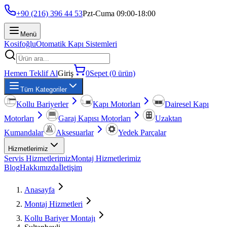
+90 (216) 396 44 53
Pzt-Cuma 09:00-18:00
Menü
Kosifoğlu
Otomatik Kapı Sistemleri
Hemen Teklif Al
Giriş
0
Sepet (0 ürün)
Tüm Kategoriler
Kollu Bariyerler
Kapı Motorları
Dairesel Kapı
Motorları
Garaj Kapısı Motorları
Uzaktan
Kumandalar
Aksesuarlar
Yedek Parçalar
Hizmetlerimiz
Servis Hizmetlerimiz
Montaj Hizmetlerimiz
Blog
Hakkımızda
İletişim
Anasayfa
Montaj Hizmetleri
Kollu Bariyer Montajı