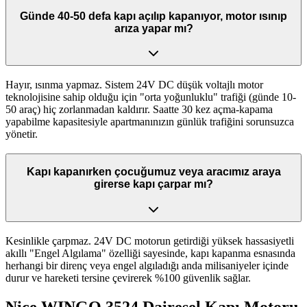
Günde 40-50 defa kapı açılıp kapanıyor, motor ısınıp
arıza yapar mı?
Hayır, ısınma yapmaz. Sistem 24V DC düşük voltajlı motor
teknolojisine sahip olduğu için "orta yoğunluklu" trafiği (günde 10-
50 araç) hiç zorlanmadan kaldırır. Saatte 30 kez açma-kapama
yapabilme kapasitesiyle apartmanınızın günlük trafiğini sorunsuzca
yönetir.
Kapı kapanırken çocuğumuz veya aracımız araya
girerse kapı çarpar mı?
Kesinlikle çarpmaz. 24V DC motorun getirdiği yüksek hassasiyetli
akıllı "Engel Algılama" özelliği sayesinde, kapı kapanma esnasında
herhangi bir direnç veya engel algıladığı anda milisaniyeler içinde
durur ve hareketi tersine çevirerek %100 güvenlik sağlar.
Nice WINGO 3524 Dairesel Kapı Motoru