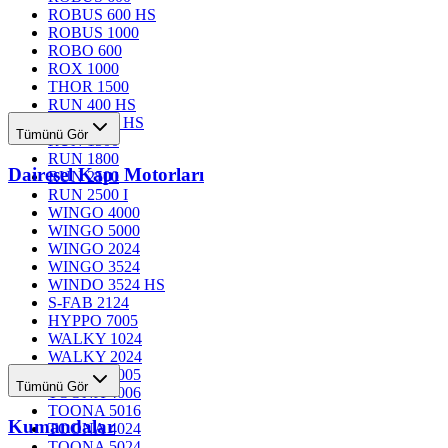
ROBUS 600 HS
ROBUS 1000
ROBO 600
ROX 1000
THOR 1500
RUN 400 HS
RUN 1200 HS
Tümünü Gör
RUN 1500
RUN 1800
Dairesel Kapı Motorları
RUN 2500
RUN 2500 I
WINGO 4000
WINGO 5000
WINGO 2024
WINGO 3524
WINDO 3524 HS
S-FAB 2124
HYPPO 7005
WALKY 1024
WALKY 2024
TOONA 4005
Tümünü Gör
TOONA 4006
TOONA 5016
Kumandalar
TOONA 4024
TOONA 5024