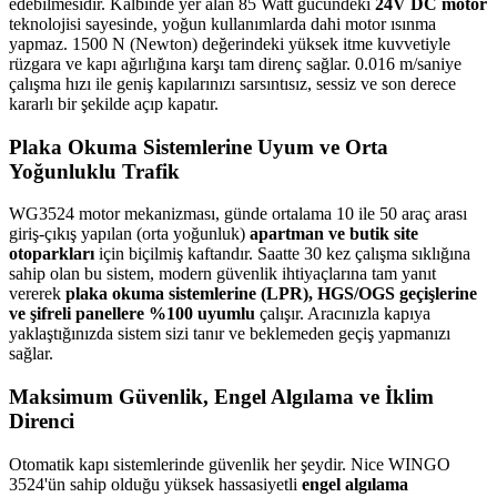
edebilmesidir. Kalbinde yer alan 85 Watt gücündeki
24V DC motor
teknolojisi sayesinde, yoğun kullanımlarda dahi motor ısınma
yapmaz. 1500 N (Newton) değerindeki yüksek itme kuvvetiyle
rüzgara ve kapı ağırlığına karşı tam direnç sağlar. 0.016 m/saniye
çalışma hızı ile geniş kapılarınızı sarsıntısız, sessiz ve son derece
kararlı bir şekilde açıp kapatır.
Plaka Okuma Sistemlerine Uyum ve Orta
Yoğunluklu Trafik
WG3524 motor mekanizması, günde ortalama 10 ile 50 araç arası
giriş-çıkış yapılan (orta yoğunluk)
apartman ve butik site
otoparkları
için biçilmiş kaftandır. Saatte 30 kez çalışma sıklığına
sahip olan bu sistem, modern güvenlik ihtiyaçlarına tam yanıt
vererek
plaka okuma sistemlerine (LPR), HGS/OGS geçişlerine
ve şifreli panellere %100 uyumlu
çalışır. Aracınızla kapıya
yaklaştığınızda sistem sizi tanır ve beklemeden geçiş yapmanızı
sağlar.
Maksimum Güvenlik, Engel Algılama ve İklim
Direnci
Otomatik kapı sistemlerinde güvenlik her şeydir. Nice WINGO
3524'ün sahip olduğu yüksek hassasiyetli
engel algılama