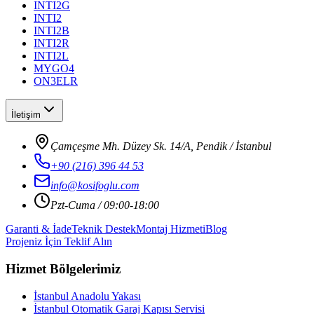
INTI2G
INTI2
INTI2B
INTI2R
INTI2L
MYGO4
ON3ELR
İletişim
Çamçeşme Mh. Düzey Sk. 14/A, Pendik / İstanbul
+90 (216) 396 44 53
info@kosifoglu.com
Pzt-Cuma / 09:00-18:00
Garanti & İade
Teknik Destek
Montaj Hizmeti
Blog
Projeniz İçin Teklif Alın
Hizmet Bölgelerimiz
İstanbul Anadolu Yakası
İstanbul Otomatik Garaj Kapısı Servisi