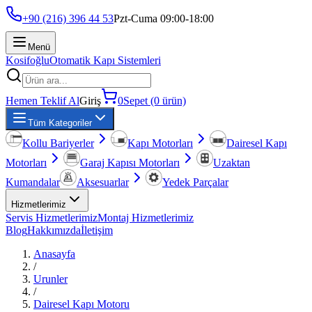
+90 (216) 396 44 53
Pzt-Cuma 09:00-18:00
Menü
Kosifoğlu
Otomatik Kapı Sistemleri
Hemen Teklif Al
Giriş
0
Sepet (0 ürün)
Tüm Kategoriler
Kollu Bariyerler
Kapı Motorları
Dairesel Kapı
Motorları
Garaj Kapısı Motorları
Uzaktan
Kumandalar
Aksesuarlar
Yedek Parçalar
Hizmetlerimiz
Servis Hizmetlerimiz
Montaj Hizmetlerimiz
Blog
Hakkımızda
İletişim
Anasayfa
/
Urunler
/
Dairesel Kapı Motoru