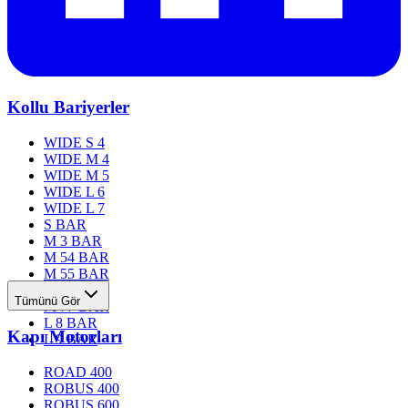
Kollu Bariyerler
WIDE S 4
WIDE M 4
WIDE M 5
WIDE L 6
WIDE L 7
S BAR
M 3 BAR
M 54 BAR
M 55 BAR
M 76 BAR
Tümünü Gör
M 77 BAR
L 8 BAR
Kapı Motorları
L 9 BAR
ROAD 400
ROBUS 400
ROBUS 600