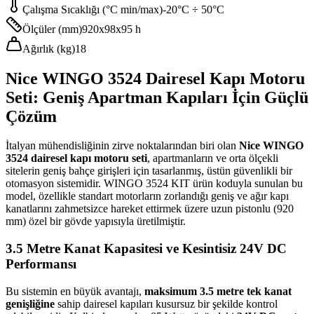
Çalışma Sıcaklığı (°C min/max)
-20°C ÷ 50°C
Ölçüler (mm)
920x98x95 h
Ağırlık (kg)
18
Nice WINGO 3524 Dairesel Kapı Motoru
Seti: Geniş Apartman Kapıları İçin Güçlü
Çözüm
İtalyan mühendisliğinin zirve noktalarından biri olan
Nice WINGO
3524 dairesel kapı motoru seti
, apartmanların ve orta ölçekli
sitelerin geniş bahçe girişleri için tasarlanmış, üstün güvenlikli bir
otomasyon sistemidir. WINGO 3524 KIT ürün koduyla sunulan bu
model, özellikle standart motorların zorlandığı geniş ve ağır kapı
kanatlarını zahmetsizce hareket ettirmek üzere uzun pistonlu (920
mm) özel bir gövde yapısıyla üretilmiştir.
3.5 Metre Kanat Kapasitesi ve Kesintisiz 24V DC
Performansı
Bu sistemin en büyük avantajı,
maksimum 3.5 metre tek kanat
genişliğine
sahip dairesel kapıları kusursuz bir şekilde kontrol