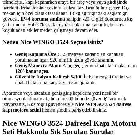
teknolojisi, kapı kapanırken araya bir araç veya yaya girdiğinde
hareketi derhal tersine çevirerek olası kazaların önüne geçer. Dış
mekan için özel olarak tasarlanan 18 kg ağırlığındaki sağlam gri
gövdesi,
IP44 koruma sınıfına
sahiptir. -20°C gibi dondurucu kış
şartlarından, +50°C'lik yakıcı yaz sıcaklarına kadar hiçbir hava
koşulundan etkilenmeden çalışmaya devam eder.
Neden Nice WINGO 3524 Seçmelisiniz?
Geniş Kapılara Özel:
3.5 metreye kadar olan kanatları
yorulmadan açan 920 mm'lik uzun gövde tasarımı.
Geniş Manevra Alanı:
Araç geçişlerini rahatlatan maksimum
120° kanat açısı
.
Güvenilir İtalyan Kalitesi:
%100 İtalya menşeli üretim ve
imalat hatalarına karşı 2 yıl resmi garanti.
Apartman veya sitenizin geniş giriş kapılarını yeni nesil bir
otomasyonla donatmak, hem prestiji hem de güvenliği artırmak
istiyorsanız, Kosifoğlu güvencesiyle
Nice WINGO 3524 dairesel
kapı motoru setini
hemen şimdi sipariş edebilirsiniz.
Nice WINGO 3524 Dairesel Kapı Motoru
Seti
Hakkında Sık Sorulan Sorular