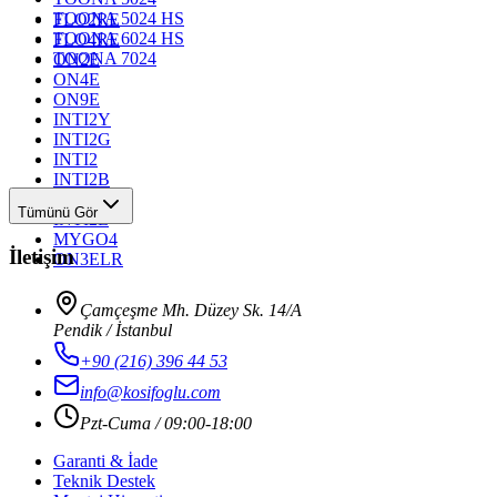
TOONA 5024 HS
FLO2RE
TOONA 6024 HS
FLO4RE
TOONA 7024
ON2E
ON4E
ON9E
INTI2Y
INTI2G
INTI2
INTI2B
INTI2R
Tümünü Gör
INTI2L
MYGO4
İletişim
ON3ELR
Çamçeşme Mh. Düzey Sk. 14/A
Pendik / İstanbul
+90 (216) 396 44 53
info@kosifoglu.com
Pzt-Cuma / 09:00-18:00
Garanti & İade
Teknik Destek