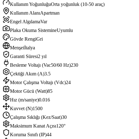
Kullanım Yoğunluğu
Orta yoğunluk (10-50 araç)
Kullanım Alanı
Apartman
Engel Algılama
Var
Plaka Okuma Sistemine
Uyumlu
Gövde Rengi
Gri
Menşei
İtalya
Garanti Süresi
2 yıl
Besleme Voltajı (Vac50/60 Hz)
230
Çektiği Akım (A)
3.5
Motor Çalışma Voltajı (Vdc)
24
Motor Gücü (Watt)
85
Hız (m/saniye)
0.016
Kuvvet (N)
1500
Çalışma Sıklığı (Kez/Saat)
30
Maksimum Kanat Açısı
120°
Koruma Sınıfı (IP)
44