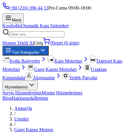
+90 (216) 396 44 53
Pzt-Cuma 09:00-18:00
Menü
Kosifoğlu
Otomatik Kapı Sistemleri
Hemen Teklif Al
Giriş
0
Sepet (0 ürün)
Tüm Kategoriler
Kollu Bariyerler
Kapı Motorları
Dairesel Kapı
Motorları
Garaj Kapısı Motorları
Uzaktan
Kumandalar
Aksesuarlar
Yedek Parçalar
Hizmetlerimiz
Servis Hizmetlerimiz
Montaj Hizmetlerimiz
Blog
Hakkımızda
İletişim
Anasayfa
/
Urunler
/
Garaj Kapısı Motoru