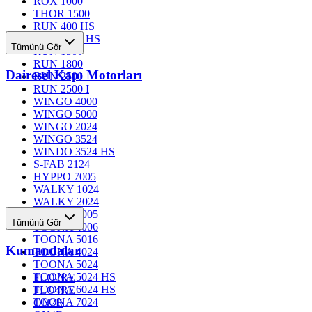
ROX 1000
THOR 1500
RUN 400 HS
RUN 1200 HS
Tümünü Gör
RUN 1500
RUN 1800
Dairesel Kapı Motorları
RUN 2500
RUN 2500 I
WINGO 4000
WINGO 5000
WINGO 2024
WINGO 3524
WINDO 3524 HS
S-FAB 2124
HYPPO 7005
WALKY 1024
WALKY 2024
TOONA 4005
Tümünü Gör
TOONA 4006
TOONA 5016
Kumandalar
TOONA 4024
TOONA 5024
TOONA 5024 HS
FLO2RE
TOONA 6024 HS
FLO4RE
TOONA 7024
ON2E