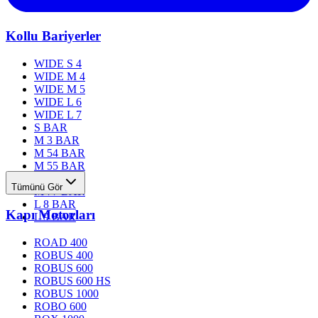
Kollu Bariyerler
WIDE S 4
WIDE M 4
WIDE M 5
WIDE L 6
WIDE L 7
S BAR
M 3 BAR
M 54 BAR
M 55 BAR
M 76 BAR
Tümünü Gör
M 77 BAR
L 8 BAR
Kapı Motorları
L 9 BAR
ROAD 400
ROBUS 400
ROBUS 600
ROBUS 600 HS
ROBUS 1000
ROBO 600