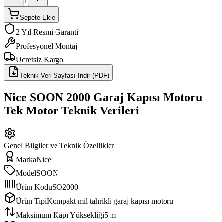
1
Sepete Ekle
2 Yıl Resmi Garanti
Profesyonel Montaj
Ücretsiz Kargo
Teknik Veri Sayfası İndir (PDF)
Nice SOON 2000 Garaj Kapısı Motoru
Tek Motor
Teknik Verileri
Genel Bilgiler ve Teknik Özellikler
Marka
Nice
Model
SOON
Ürün Kodu
SO2000
Ürün Tipi
Kompakt mil tahrikli garaj kapısı motoru
Maksimum Kapı Yüksekliği
5 m