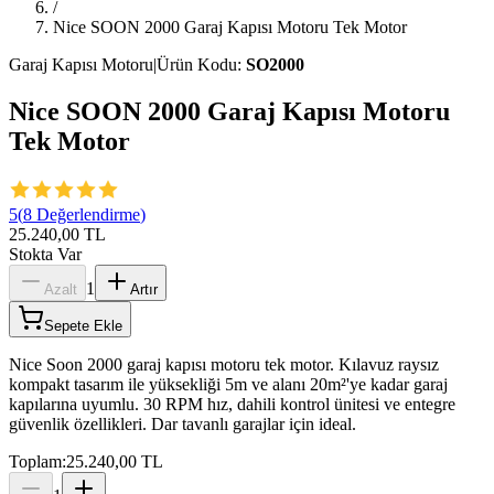
/
Nice SOON 2000 Garaj Kapısı Motoru Tek Motor
Garaj Kapısı Motoru
|
Ürün Kodu:
SO2000
Nice SOON 2000 Garaj Kapısı Motoru
Tek Motor
5
(
8
Değerlendirme
)
25.240,00 TL
Stokta Var
1
Azalt
Artır
Sepete Ekle
Nice Soon 2000 garaj kapısı motoru tek motor. Kılavuz raysız
kompakt tasarım ile yüksekliği 5m ve alanı 20m²'ye kadar garaj
kapılarına uyumlu. 30 RPM hız, dahili kontrol ünitesi ve entegre
güvenlik özellikleri. Dar tavanlı garajlar için ideal.
Toplam:
25.240,00 TL