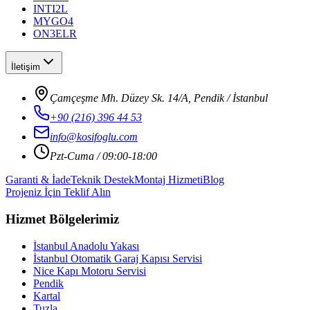
INTI2L
MYGO4
ON3ELR
İletişim
Çamçeşme Mh. Düzey Sk. 14/A, Pendik / İstanbul
+90 (216) 396 44 53
info@kosifoglu.com
Pzt-Cuma / 09:00-18:00
Garanti & İade
Teknik Destek
Montaj Hizmeti
Blog
Projeniz İçin Teklif Alın
Hizmet Bölgelerimiz
İstanbul Anadolu Yakası
İstanbul Otomatik Garaj Kapısı Servisi
Nice Kapı Motoru Servisi
Pendik
Kartal
Tuzla