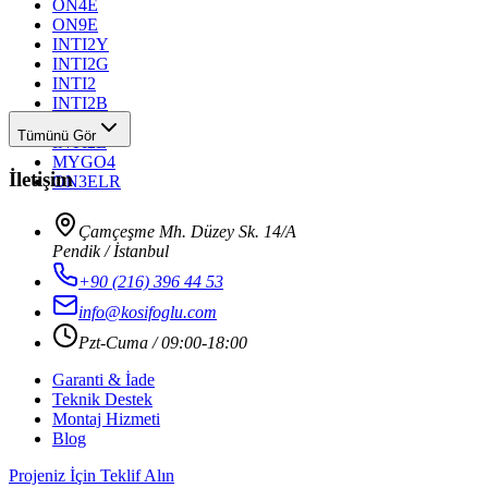
ON4E
ON9E
INTI2Y
INTI2G
INTI2
INTI2B
INTI2R
Tümünü Gör
INTI2L
MYGO4
İletişim
ON3ELR
Çamçeşme Mh. Düzey Sk. 14/A
Pendik / İstanbul
+90 (216) 396 44 53
info@kosifoglu.com
Pzt-Cuma / 09:00-18:00
Garanti & İade
Teknik Destek
Montaj Hizmeti
Blog
Projeniz İçin Teklif Alın