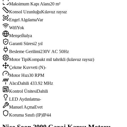
Maksimum Kapı Alanı
20 m²
Konsol Uzunluğu
Kılavuz raysız
Engel Algılama
Var
Wifi
Yok
Menşei
İtalya
Garanti Süresi
2 yıl
Besleme Gerilimi
230V AC 50Hz
Motor Tipi
Kompakt mil tahrikli (kılavuz raysız)
Çekme Kuvveti (N)
-
Motor Hızı
30 RPM
Alıcı
Dahili 433.92 MHz
Kontrol Ünitesi
Dahili
LED Aydınlatma
-
Manuel Açma
Evet
Koruma Sınıfı (IP)
IP44
Nice Soon 2000 Garaj Kapısı Motoru