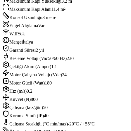
Maksimum Kapı Yüksekliği
3.2 m
Maksimum Kapı Alanı
11.4 m²
Konsol Uzunluğu
3 metre
Engel Algılama
Var
Wifi
Yok
Menşei
İtalya
Garanti Süresi
2 yıl
Besleme Voltajı (Vac50/60 Hz)
230
Çektiği Akım (Amper)
1.1
Motor Çalışma Voltajı (Vdc)
24
Motor Gücü (Watt)
180
Hız (m/s)
0.2
Kuvvet (N)
800
Çalışma (kez/gün)
50
Koruma Sınıfı (IP)
40
Çalışma Sıcaklığı (°C min/max)
-20°C / +55°C