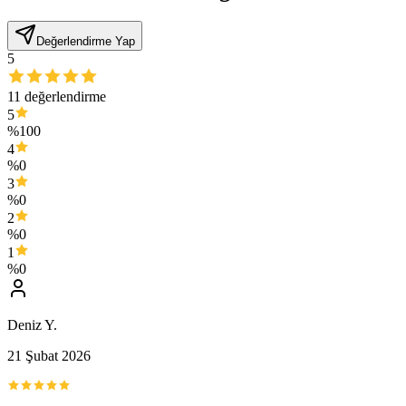
Değerlendirme Yap
5
11
değerlendirme
5
%
100
4
%
0
3
%
0
2
%
0
1
%
0
Deniz Y.
21 Şubat 2026