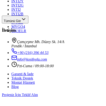
INTI2Y
INTI2G
INTI2
INTI2B
INTI2R
Tümünü Gör
INTI2L
MYGO4
İletişim
ON3ELR
Çamçeşme Mh. Düzey Sk. 14/A
Pendik / İstanbul
+90 (216) 396 44 53
info@kosifoglu.com
Pzt-Cuma / 09:00-18:00
Garanti & İade
Teknik Destek
Montaj Hizmeti
Blog
Projeniz İçin Teklif Alın