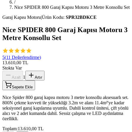
/
Nice SPIDER 800 Garaj Kapısı Motoru 3 Metre Konsollu Set
Garaj Kapısı Motoru
|
Ürün Kodu:
SPR32BDKCE
Nice SPIDER 800 Garaj Kapısı Motoru 3
Metre Konsollu Set
5
(
11
Değerlendirme
)
13.610,00 TL
Stokta Var
1
Azalt
Artır
Sepete Ekle
Nice Spider 800 garaj kapısı motoru 3 metre konsollu aksesuarlı set.
800N çekme kuvveti ile yüksekliği 3.2m ve alanı 11.4m²'ye kadar
seksiyonel garaj kapılarına uyumlu. Dahili kontrol ünitesi, çift yönlü
alıcı ve 2 adet kumanda dahil. Sessiz çalışma ve LED aydınlatma
özellikli.
Toplam:
13.610,00 TL