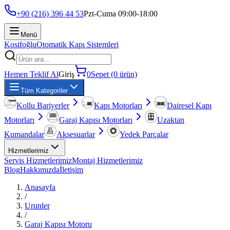
+90 (216) 396 44 53
Pzt-Cuma 09:00-18:00
Menü
Kosifoğlu
Otomatik Kapı Sistemleri
Hemen Teklif Al
Giriş
0
Sepet (0 ürün)
Tüm Kategoriler
Kollu Bariyerler
Kapı Motorları
Dairesel Kapı
Motorları
Garaj Kapısı Motorları
Uzaktan
Kumandalar
Aksesuarlar
Yedek Parçalar
Hizmetlerimiz
Servis Hizmetlerimiz
Montaj Hizmetlerimiz
Blog
Hakkımızda
İletişim
Anasayfa
/
Urunler
/
Garaj Kapısı Motoru