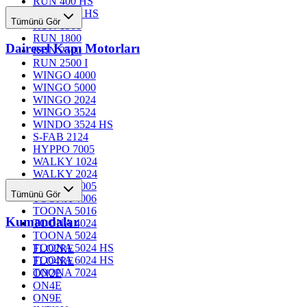
RUN 400 HS
RUN 1200 HS
Tümünü Gör
RUN 1500
RUN 1800
Dairesel Kapı Motorları
RUN 2500
RUN 2500 I
WINGO 4000
WINGO 5000
WINGO 2024
WINGO 3524
WINDO 3524 HS
S-FAB 2124
HYPPO 7005
WALKY 1024
WALKY 2024
TOONA 4005
Tümünü Gör
TOONA 4006
TOONA 5016
Kumandalar
TOONA 4024
TOONA 5024
TOONA 5024 HS
FLO2RE
TOONA 6024 HS
FLO4RE
TOONA 7024
ON2E
ON4E
ON9E