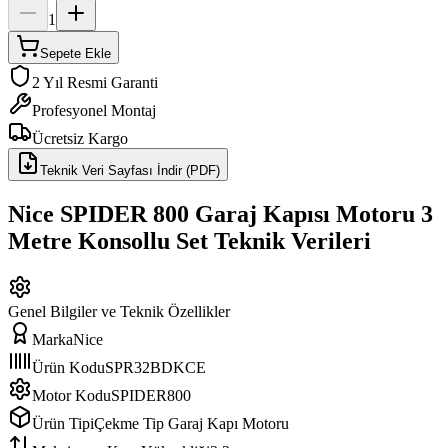
1
Sepete Ekle
2 Yıl Resmi Garanti
Profesyonel Montaj
Ücretsiz Kargo
Teknik Veri Sayfası İndir (PDF)
Nice SPIDER 800 Garaj Kapısı Motoru 3
Metre Konsollu Set
Teknik Verileri
Genel Bilgiler ve Teknik Özellikler
Marka
Nice
Ürün Kodu
SPR32BDKCE
Motor Kodu
SPIDER800
Ürün Tipi
Çekme Tip Garaj Kapı Motoru