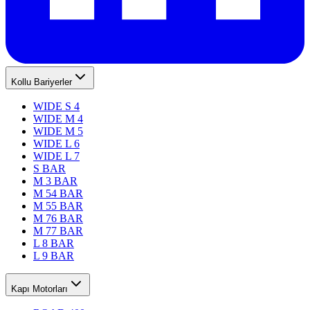
Kollu Bariyerler
WIDE S 4
WIDE M 4
WIDE M 5
WIDE L 6
WIDE L 7
S BAR
M 3 BAR
M 54 BAR
M 55 BAR
M 76 BAR
M 77 BAR
L 8 BAR
L 9 BAR
Kapı Motorları