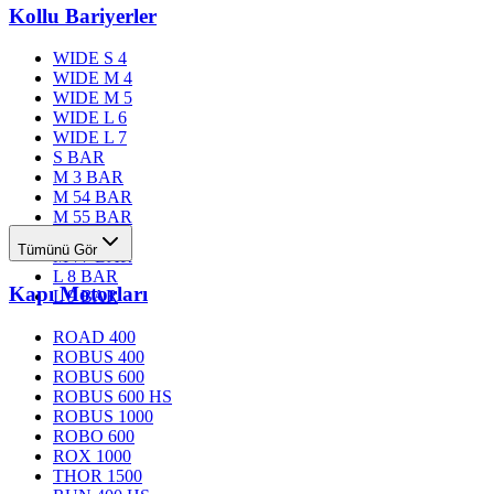
Kollu Bariyerler
WIDE S 4
WIDE M 4
WIDE M 5
WIDE L 6
WIDE L 7
S BAR
M 3 BAR
M 54 BAR
M 55 BAR
M 76 BAR
Tümünü Gör
M 77 BAR
L 8 BAR
Kapı Motorları
L 9 BAR
ROAD 400
ROBUS 400
ROBUS 600
ROBUS 600 HS
ROBUS 1000
ROBO 600
ROX 1000
THOR 1500