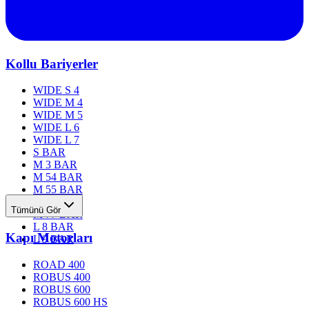
Kollu Bariyerler
WIDE S 4
WIDE M 4
WIDE M 5
WIDE L 6
WIDE L 7
S BAR
M 3 BAR
M 54 BAR
M 55 BAR
M 76 BAR
Tümünü Gör
M 77 BAR
L 8 BAR
Kapı Motorları
L 9 BAR
ROAD 400
ROBUS 400
ROBUS 600
ROBUS 600 HS