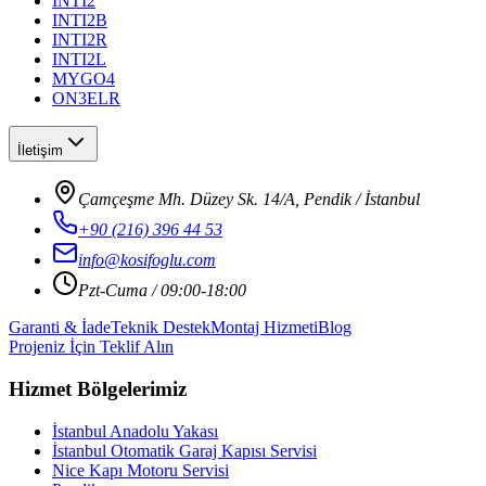
INTI2
INTI2B
INTI2R
INTI2L
MYGO4
ON3ELR
İletişim
Çamçeşme Mh. Düzey Sk. 14/A, Pendik / İstanbul
+90 (216) 396 44 53
info@kosifoglu.com
Pzt-Cuma / 09:00-18:00
Garanti & İade
Teknik Destek
Montaj Hizmeti
Blog
Projeniz İçin Teklif Alın
Hizmet Bölgelerimiz
İstanbul Anadolu Yakası
İstanbul Otomatik Garaj Kapısı Servisi
Nice Kapı Motoru Servisi