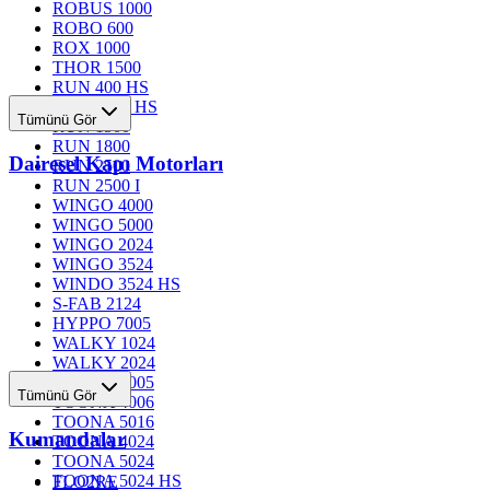
ROBUS 1000
ROBO 600
ROX 1000
THOR 1500
RUN 400 HS
RUN 1200 HS
Tümünü Gör
RUN 1500
RUN 1800
Dairesel Kapı Motorları
RUN 2500
RUN 2500 I
WINGO 4000
WINGO 5000
WINGO 2024
WINGO 3524
WINDO 3524 HS
S-FAB 2124
HYPPO 7005
WALKY 1024
WALKY 2024
TOONA 4005
Tümünü Gör
TOONA 4006
TOONA 5016
Kumandalar
TOONA 4024
TOONA 5024
TOONA 5024 HS
FLO2RE