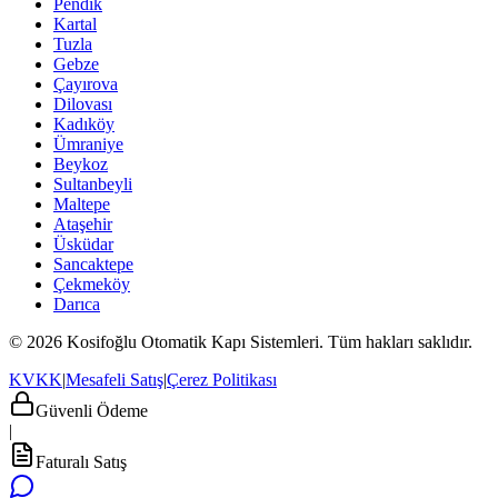
Pendik
Kartal
Tuzla
Gebze
Çayırova
Dilovası
Kadıköy
Ümraniye
Beykoz
Sultanbeyli
Maltepe
Ataşehir
Üsküdar
Sancaktepe
Çekmeköy
Darıca
© 2026 Kosifoğlu Otomatik Kapı Sistemleri. Tüm hakları saklıdır.
KVKK
|
Mesafeli Satış
|
Çerez Politikası
Güvenli Ödeme
|
Faturalı Satış