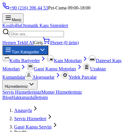
+90 (216) 396 44 53
Pzt-Cuma 09:00-18:00
Menü
Kosifoğlu
Otomatik Kapı Sistemleri
Hemen Teklif Al
Giriş
0
Sepet (0 ürün)
Tüm Kategoriler
Kollu Bariyerler
Kapı Motorları
Dairesel Kapı
Motorları
Garaj Kapısı Motorları
Uzaktan
Kumandalar
Aksesuarlar
Yedek Parçalar
Hizmetlerimiz
Servis Hizmetlerimiz
Montaj Hizmetlerimiz
Blog
Hakkımızda
İletişim
Anasayfa
Servis Hizmetleri
Garaj Kapısı Servisi