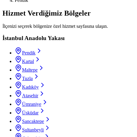
Pendik
Hizmet Verdiğimiz Bölgeler
İlçenizi seçerek bölgenize özel hizmet sayfasına ulaşın.
İstanbul Anadolu Yakası
Pendik
Kartal
Maltepe
Tuzla
Kadıköy
Ataşehir
Ümraniye
Üsküdar
Sancaktepe
Sultanbeyli