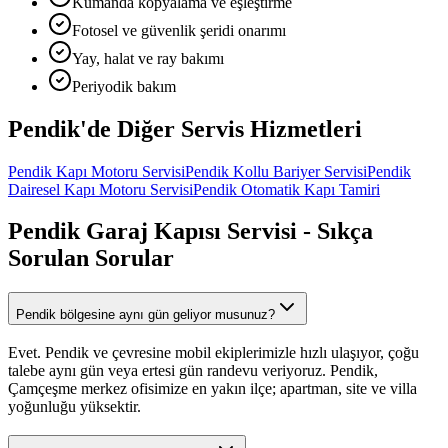
Kumanda kopyalama ve eşleştirme
Fotosel ve güvenlik şeridi onarımı
Yay, halat ve ray bakımı
Periyodik bakım
Pendik
'de Diğer
Servis Hizmetleri
Pendik
Kapı Motoru Servisi
Pendik
Kollu Bariyer Servisi
Pendik
Dairesel Kapı Motoru Servisi
Pendik
Otomatik Kapı Tamiri
Pendik
Garaj Kapısı Servisi
- Sıkça
Sorulan Sorular
Pendik bölgesine aynı gün geliyor musunuz?
Evet. Pendik ve çevresine mobil ekiplerimizle hızlı ulaşıyor, çoğu
talebe aynı gün veya ertesi gün randevu veriyoruz. Pendik,
Çamçeşme merkez ofisimize en yakın ilçe; apartman, site ve villa
yoğunluğu yüksektir.