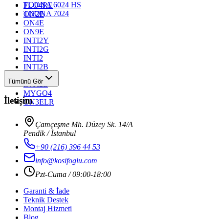
TOONA 6024 HS
FLO4RE
TOONA 7024
ON2E
ON4E
ON9E
INTI2Y
INTI2G
INTI2
INTI2B
INTI2R
Tümünü Gör
INTI2L
MYGO4
İletişim
ON3ELR
Çamçeşme Mh. Düzey Sk. 14/A
Pendik / İstanbul
+90 (216) 396 44 53
info@kosifoglu.com
Pzt-Cuma / 09:00-18:00
Garanti & İade
Teknik Destek
Montaj Hizmeti
Blog