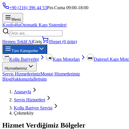
+90 (216) 396 44 53
Pzt-Cuma 09:00-18:00
Menü
Kosifoğlu
Otomatik Kapı Sistemleri
Hemen Teklif Al
Giriş
0
Sepet (0 ürün)
Tüm Kategoriler
Kollu Bariyerler
Kapı Motorları
Dairesel Kapı Moto
Hizmetlerimiz
Servis Hizmetlerimiz
Montaj Hizmetlerimiz
Blog
Hakkımızda
İletişim
Anasayfa
Servis Hizmetleri
Kollu Bariyer Servisi
Çekmeköy
Hizmet Verdiğimiz Bölgeler