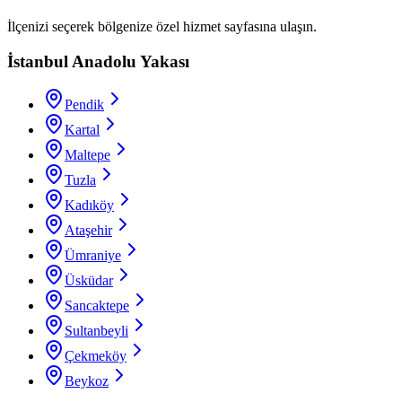
İlçenizi seçerek bölgenize özel hizmet sayfasına ulaşın.
İstanbul Anadolu Yakası
Pendik
Kartal
Maltepe
Tuzla
Kadıköy
Ataşehir
Ümraniye
Üsküdar
Sancaktepe
Sultanbeyli
Çekmeköy
Beykoz