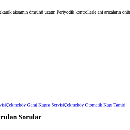
ekanik aksamın ömrünü uzatır. Periyodik kontrollerle ani arızaların önü
visi
Çekmeköy
Garaj Kapısı Servisi
Çekmeköy
Otomatik Kapı Tamiri
orulan Sorular