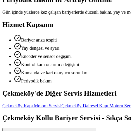
Gün içinde yüzlerce kez çalışan bariyerlerde düzenli bakım, yay ve m
Hizmet Kapsamı
Bariyer arıza tespiti
Yay dengesi ve ayarı
Encoder ve sensör değişimi
Kontrol kartı onarımı / değişimi
Kumanda ve kart okuyucu sorunları
Periyodik bakım
Çekmeköy
'de Diğer
Servis Hizmetleri
Çekmeköy
Kapı Motoru Servisi
Çekmeköy
Dairesel Kapı Motoru Ser
Çekmeköy
Kollu Bariyer Servisi
- Sıkça S