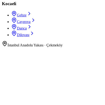
Kocaeli
Gebze
Çayırova
Darıca
Dilovası
İstanbul Anadolu Yakası
·
Çekmeköy