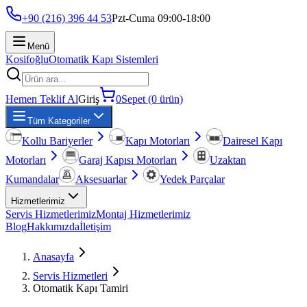
+90 (216) 396 44 53
Pzt-Cuma 09:00-18:00
Menü
Kosifoğlu
Otomatik Kapı Sistemleri
Hemen Teklif Al
Giriş
0
Sepet (0 ürün)
Tüm Kategoriler
Kollu Bariyerler
Kapı Motorları
Dairesel Kapı
Motorları
Garaj Kapısı Motorları
Uzaktan
Kumandalar
Aksesuarlar
Yedek Parçalar
Hizmetlerimiz
Servis Hizmetlerimiz
Montaj Hizmetlerimiz
Blog
Hakkımızda
İletişim
Anasayfa
Servis Hizmetleri
Otomatik Kapı Tamiri