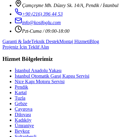
Çamçeşme Mh. Düzey Sk. 14/A, Pendik / İstanbul
+90 (216) 396 44 53
info@kosifoglu.com
Pzt-Cuma / 09:00-18:00
Garanti & İade
Teknik Destek
Montaj Hizmeti
Blog
Projeniz İçin Teklif Alın
Hizmet Bölgelerimiz
İstanbul Anadolu Yakası
İstanbul Otomatik Garaj Kapısı Servisi
Nice Kapı Motoru Servisi
Pendik
Kartal
Tuzla
Gebze
Çayırova
Dilovası
Kadıköy
Ümraniye
Beykoz
Sultanbeyli