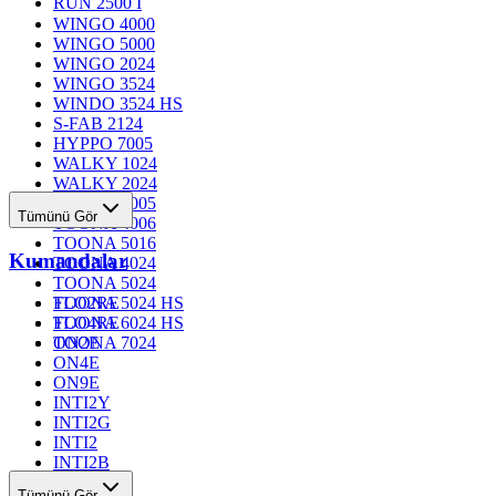
RUN 2500 I
WINGO 4000
WINGO 5000
WINGO 2024
WINGO 3524
WINDO 3524 HS
S-FAB 2124
HYPPO 7005
WALKY 1024
WALKY 2024
TOONA 4005
Tümünü Gör
TOONA 4006
TOONA 5016
Kumandalar
TOONA 4024
TOONA 5024
TOONA 5024 HS
FLO2RE
TOONA 6024 HS
FLO4RE
TOONA 7024
ON2E
ON4E
ON9E
INTI2Y
INTI2G
INTI2
INTI2B
INTI2R
Tümünü Gör