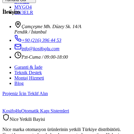
INTI2L
MYGO4
İletişim
ON3ELR
Çamçeşme Mh. Düzey Sk. 14/A
Pendik / İstanbul
+90 (216) 396 44 53
info@kosifoglu.com
Pzt-Cuma / 09:00-18:00
Garanti & İade
Teknik Destek
Montaj Hizmeti
Blog
Projeniz İçin Teklif Alın
Kosifoğlu
Otomatik Kapı Sistemleri
Nice Yetkili Bayisi
Nice marka otomasyon ürünlerinin yetkili Türkiye distribütörü.