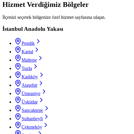
Hizmet Verdiğimiz Bölgeler
İlçenizi seçerek bölgenize özel hizmet sayfasına ulaşın.
İstanbul Anadolu Yakası
Pendik
Kartal
Maltepe
Tuzla
Kadıköy
Ataşehir
Ümraniye
Üsküdar
Sancaktepe
Sultanbeyli
Çekmeköy