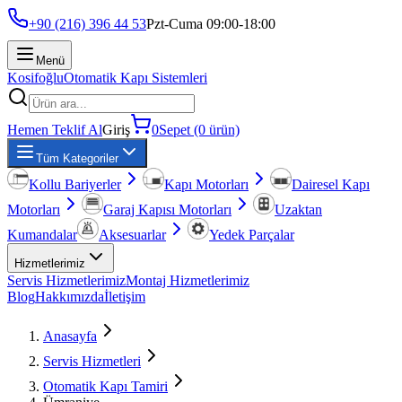
+90 (216) 396 44 53
Pzt-Cuma 09:00-18:00
Menü
Kosifoğlu
Otomatik Kapı Sistemleri
Hemen Teklif Al
Giriş
0
Sepet (0 ürün)
Tüm Kategoriler
Kollu Bariyerler
Kapı Motorları
Dairesel Kapı
Motorları
Garaj Kapısı Motorları
Uzaktan
Kumandalar
Aksesuarlar
Yedek Parçalar
Hizmetlerimiz
Servis Hizmetlerimiz
Montaj Hizmetlerimiz
Blog
Hakkımızda
İletişim
Anasayfa
Servis Hizmetleri
Otomatik Kapı Tamiri