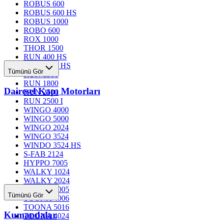
ROBUS 600
ROBUS 600 HS
ROBUS 1000
ROBO 600
ROX 1000
THOR 1500
RUN 400 HS
RUN 1200 HS
Tümünü Gör
RUN 1500
RUN 1800
Dairesel Kapı Motorları
RUN 2500
RUN 2500 I
WINGO 4000
WINGO 5000
WINGO 2024
WINGO 3524
WINDO 3524 HS
S-FAB 2124
HYPPO 7005
WALKY 1024
WALKY 2024
TOONA 4005
Tümünü Gör
TOONA 4006
TOONA 5016
Kumandalar
TOONA 4024