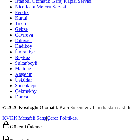
İstanbul Otomatik Garaj Kapısı Servisi
Nice Kapı Motoru Servisi
Pendik
Kartal
Tuzla
Gebze
Çayırova
Dilovası
Kadıköy
Ümraniye
Beykoz
Sultanbeyli
Maltepe
Ataşehir
Üsküdar
Sancaktepe
Çekmeköy
Darıca
© 2026 Kosifoğlu Otomatik Kapı Sistemleri. Tüm hakları saklıdır.
KVKK
|
Mesafeli Satış
|
Çerez Politikası
Güvenli Ödeme
|