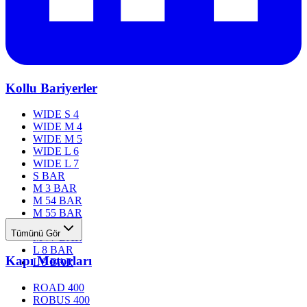
Kollu Bariyerler
WIDE S 4
WIDE M 4
WIDE M 5
WIDE L 6
WIDE L 7
S BAR
M 3 BAR
M 54 BAR
M 55 BAR
M 76 BAR
Tümünü Gör
M 77 BAR
L 8 BAR
Kapı Motorları
L 9 BAR
ROAD 400
ROBUS 400