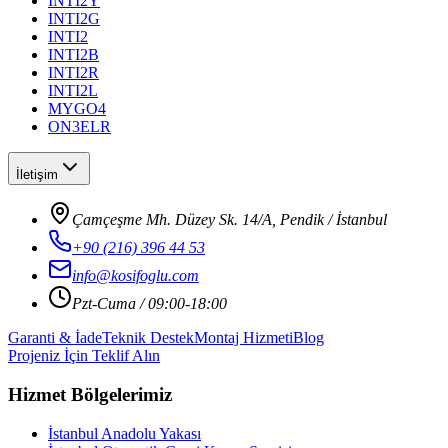
INTI2Y
INTI2G
INTI2
INTI2B
INTI2R
INTI2L
MYGO4
ON3ELR
İletişim
Çamçeşme Mh. Düzey Sk. 14/A, Pendik / İstanbul
+90 (216) 396 44 53
info@kosifoglu.com
Pzt-Cuma / 09:00-18:00
Garanti & İade
Teknik Destek
Montaj Hizmeti
Blog
Projeniz İçin Teklif Alın
Hizmet Bölgelerimiz
İstanbul Anadolu Yakası