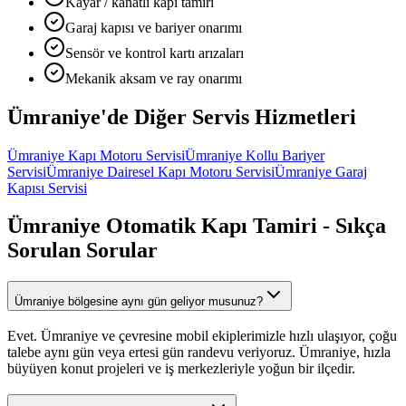
Kayar / kanatlı kapı tamiri
Garaj kapısı ve bariyer onarımı
Sensör ve kontrol kartı arızaları
Mekanik aksam ve ray onarımı
Ümraniye
'de Diğer
Servis Hizmetleri
Ümraniye
Kapı Motoru Servisi
Ümraniye
Kollu Bariyer
Servisi
Ümraniye
Dairesel Kapı Motoru Servisi
Ümraniye
Garaj
Kapısı Servisi
Ümraniye
Otomatik Kapı Tamiri
- Sıkça
Sorulan Sorular
Ümraniye bölgesine aynı gün geliyor musunuz?
Evet. Ümraniye ve çevresine mobil ekiplerimizle hızlı ulaşıyor, çoğu
talebe aynı gün veya ertesi gün randevu veriyoruz. Ümraniye, hızla
büyüyen konut projeleri ve iş merkezleriyle yoğun bir ilçedir.