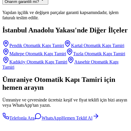
Onarım garantili mi?
Yapılan işçilik ve değişen parçalar garanti kapsamındadır, işlem
faturalı teslim edilir.
İstanbul Anadolu Yakası
'nde Diğer İlçeler
Pendik
Otomatik Kapı Tamiri
Kartal
Otomatik Kapı Tamiri
Maltepe
Otomatik Kapı Tamiri
Tuzla
Otomatik Kapı Tamiri
Kadıköy
Otomatik Kapı Tamiri
Ataşehir
Otomatik Kapı
Tamiri
Ümraniye
Otomatik Kapı Tamiri
için
hemen arayın
Ümraniye
ve çevresinde ücretsiz keşif ve fiyat teklifi için bizi arayın
veya WhatsApp'tan yazın.
Telefonla Ara
WhatsApp
Hemen Teklif Al