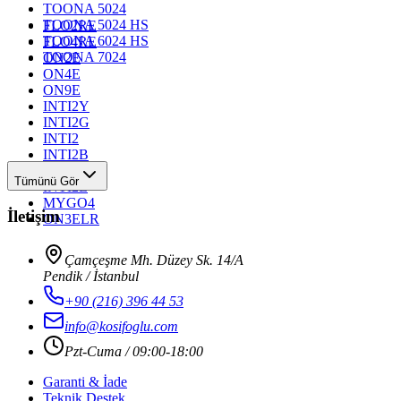
TOONA 5024
TOONA 5024 HS
FLO2RE
TOONA 6024 HS
FLO4RE
TOONA 7024
ON2E
ON4E
ON9E
INTI2Y
INTI2G
INTI2
INTI2B
INTI2R
Tümünü Gör
INTI2L
MYGO4
İletişim
ON3ELR
Çamçeşme Mh. Düzey Sk. 14/A
Pendik / İstanbul
+90 (216) 396 44 53
info@kosifoglu.com
Pzt-Cuma / 09:00-18:00
Garanti & İade
Teknik Destek