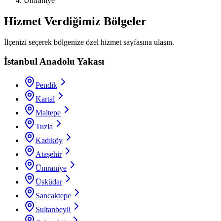
Ümraniye
Hizmet Verdiğimiz Bölgeler
İlçenizi seçerek bölgenize özel hizmet sayfasına ulaşın.
İstanbul Anadolu Yakası
Pendik
Kartal
Maltepe
Tuzla
Kadıköy
Ataşehir
Ümraniye
Üsküdar
Sancaktepe
Sultanbeyli