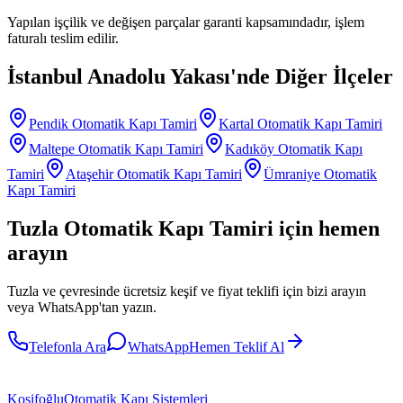
Yapılan işçilik ve değişen parçalar garanti kapsamındadır, işlem
faturalı teslim edilir.
İstanbul Anadolu Yakası
'nde Diğer İlçeler
Pendik
Otomatik Kapı Tamiri
Kartal
Otomatik Kapı Tamiri
Maltepe
Otomatik Kapı Tamiri
Kadıköy
Otomatik Kapı
Tamiri
Ataşehir
Otomatik Kapı Tamiri
Ümraniye
Otomatik
Kapı Tamiri
Tuzla
Otomatik Kapı Tamiri
için hemen
arayın
Tuzla
ve çevresinde ücretsiz keşif ve fiyat teklifi için bizi arayın
veya WhatsApp'tan yazın.
Telefonla Ara
WhatsApp
Hemen Teklif Al
Kosifoğlu
Otomatik Kapı Sistemleri