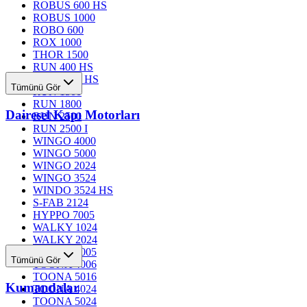
ROBUS 600 HS
ROBUS 1000
ROBO 600
ROX 1000
THOR 1500
RUN 400 HS
RUN 1200 HS
Tümünü Gör
RUN 1500
RUN 1800
Dairesel Kapı Motorları
RUN 2500
RUN 2500 I
WINGO 4000
WINGO 5000
WINGO 2024
WINGO 3524
WINDO 3524 HS
S-FAB 2124
HYPPO 7005
WALKY 1024
WALKY 2024
TOONA 4005
Tümünü Gör
TOONA 4006
TOONA 5016
Kumandalar
TOONA 4024
TOONA 5024