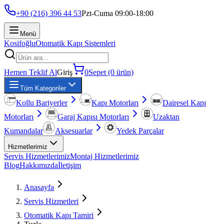
+90 (216) 396 44 53
Pzt-Cuma 09:00-18:00
Menü
Kosifoğlu
Otomatik Kapı Sistemleri
Hemen Teklif Al
Giriş
0
Sepet (0 ürün)
Tüm Kategoriler
Kollu Bariyerler
Kapı Motorları
Dairesel Kapı
Motorları
Garaj Kapısı Motorları
Uzaktan
Kumandalar
Aksesuarlar
Yedek Parçalar
Hizmetlerimiz
Servis Hizmetlerimiz
Montaj Hizmetlerimiz
Blog
Hakkımızda
İletişim
Anasayfa
Servis Hizmetleri
Otomatik Kapı Tamiri