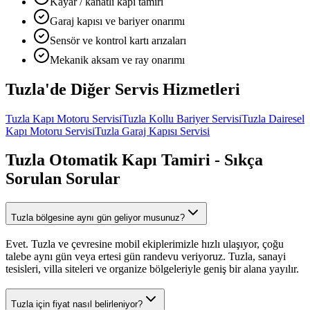
Kayar / kanatlı kapı tamiri
Garaj kapısı ve bariyer onarımı
Sensör ve kontrol kartı arızaları
Mekanik aksam ve ray onarımı
Tuzla
'de Diğer
Servis Hizmetleri
Tuzla
Kapı Motoru Servisi
Tuzla
Kollu Bariyer Servisi
Tuzla
Dairesel
Kapı Motoru Servisi
Tuzla
Garaj Kapısı Servisi
Tuzla
Otomatik Kapı Tamiri
- Sıkça
Sorulan Sorular
Tuzla bölgesine aynı gün geliyor musunuz?
Evet. Tuzla ve çevresine mobil ekiplerimizle hızlı ulaşıyor, çoğu
talebe aynı gün veya ertesi gün randevu veriyoruz. Tuzla, sanayi
tesisleri, villa siteleri ve organize bölgeleriyle geniş bir alana yayılır.
Tuzla için fiyat nasıl belirleniyor?