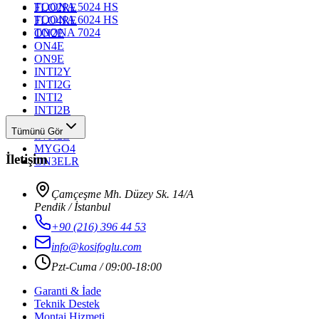
TOONA 5024 HS
FLO2RE
TOONA 6024 HS
FLO4RE
TOONA 7024
ON2E
ON4E
ON9E
INTI2Y
INTI2G
INTI2
INTI2B
INTI2R
Tümünü Gör
INTI2L
MYGO4
İletişim
ON3ELR
Çamçeşme Mh. Düzey Sk. 14/A
Pendik / İstanbul
+90 (216) 396 44 53
info@kosifoglu.com
Pzt-Cuma / 09:00-18:00
Garanti & İade
Teknik Destek
Montaj Hizmeti