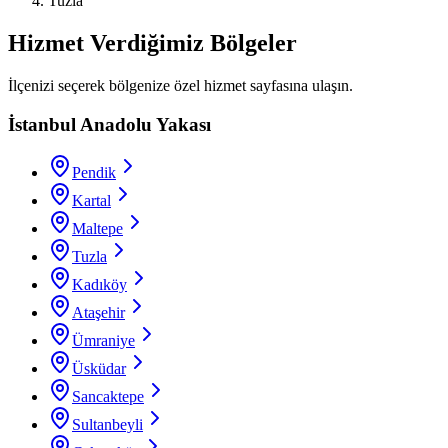
Tuzla
Hizmet Verdiğimiz Bölgeler
İlçenizi seçerek bölgenize özel hizmet sayfasına ulaşın.
İstanbul Anadolu Yakası
Pendik
Kartal
Maltepe
Tuzla
Kadıköy
Ataşehir
Ümraniye
Üsküdar
Sancaktepe
Sultanbeyli