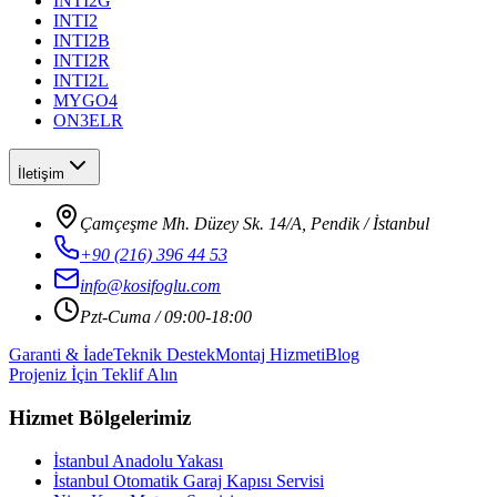
INTI2G
INTI2
INTI2B
INTI2R
INTI2L
MYGO4
ON3ELR
İletişim
Çamçeşme Mh. Düzey Sk. 14/A, Pendik / İstanbul
+90 (216) 396 44 53
info@kosifoglu.com
Pzt-Cuma / 09:00-18:00
Garanti & İade
Teknik Destek
Montaj Hizmeti
Blog
Projeniz İçin Teklif Alın
Hizmet Bölgelerimiz
İstanbul Anadolu Yakası
İstanbul Otomatik Garaj Kapısı Servisi