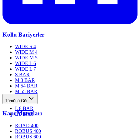
Kollu Bariyerler
WIDE S 4
WIDE M 4
WIDE M 5
WIDE L 6
WIDE L 7
S BAR
M 3 BAR
M 54 BAR
M 55 BAR
M 76 BAR
Tümünü Gör
M 77 BAR
L 8 BAR
Kapı Motorları
L 9 BAR
ROAD 400
ROBUS 400
ROBUS 600