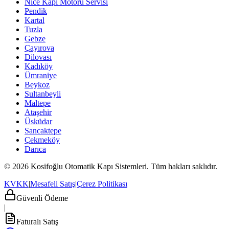
Nice Kapı Motoru Servisi
Pendik
Kartal
Tuzla
Gebze
Çayırova
Dilovası
Kadıköy
Ümraniye
Beykoz
Sultanbeyli
Maltepe
Ataşehir
Üsküdar
Sancaktepe
Çekmeköy
Darıca
© 2026 Kosifoğlu Otomatik Kapı Sistemleri. Tüm hakları saklıdır.
KVKK
|
Mesafeli Satış
|
Çerez Politikası
Güvenli Ödeme
|
Faturalı Satış