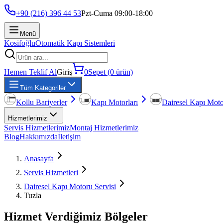
+90 (216) 396 44 53
Pzt-Cuma 09:00-18:00
Menü
Kosifoğlu
Otomatik Kapı Sistemleri
Hemen Teklif Al
Giriş
0
Sepet (0 ürün)
Tüm Kategoriler
Kollu Bariyerler
Kapı Motorları
Dairesel Kapı Moto
Hizmetlerimiz
Servis Hizmetlerimiz
Montaj Hizmetlerimiz
Blog
Hakkımızda
İletişim
Anasayfa
Servis Hizmetleri
Dairesel Kapı Motoru Servisi
Tuzla
Hizmet Verdiğimiz Bölgeler