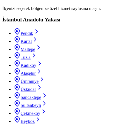
İlçenizi seçerek bölgenize özel hizmet sayfasına ulaşın.
İstanbul Anadolu Yakası
Pendik
Kartal
Maltepe
Tuzla
Kadıköy
Ataşehir
Ümraniye
Üsküdar
Sancaktepe
Sultanbeyli
Çekmeköy
Beykoz