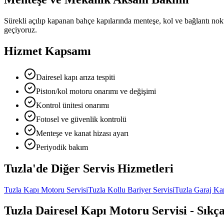
Sürekli açılıp kapanan bahçe kapılarında menteşe, kol ve bağlantı nokt
geçiyoruz.
Hizmet Kapsamı
Dairesel kapı arıza tespiti
Piston/kol motoru onarımı ve değişimi
Kontrol ünitesi onarımı
Fotosel ve güvenlik kontrolü
Menteşe ve kanat hizası ayarı
Periyodik bakım
Tuzla
'de Diğer
Servis Hizmetleri
Tuzla
Kapı Motoru Servisi
Tuzla
Kollu Bariyer Servisi
Tuzla
Garaj Kap
Tuzla
Dairesel Kapı Motoru Servisi
- Sıkç