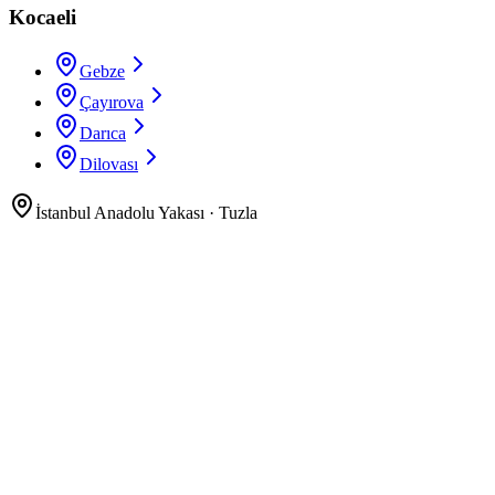
Kocaeli
Gebze
Çayırova
Darıca
Dilovası
İstanbul Anadolu Yakası
·
Tuzla