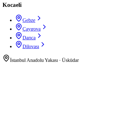
Kocaeli
Gebze
Çayırova
Darıca
Dilovası
İstanbul Anadolu Yakası
·
Üsküdar