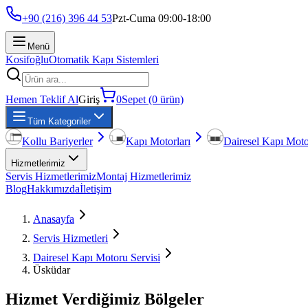
+90 (216) 396 44 53
Pzt-Cuma 09:00-18:00
Menü
Kosifoğlu
Otomatik Kapı Sistemleri
Hemen Teklif Al
Giriş
0
Sepet (0 ürün)
Tüm Kategoriler
Kollu Bariyerler
Kapı Motorları
Dairesel Kapı Moto
Hizmetlerimiz
Servis Hizmetlerimiz
Montaj Hizmetlerimiz
Blog
Hakkımızda
İletişim
Anasayfa
Servis Hizmetleri
Dairesel Kapı Motoru Servisi
Üsküdar
Hizmet Verdiğimiz Bölgeler