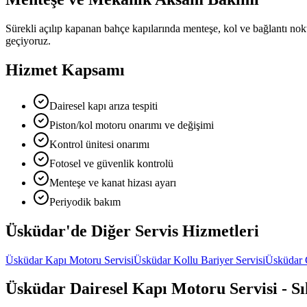
Sürekli açılıp kapanan bahçe kapılarında menteşe, kol ve bağlantı nokt
geçiyoruz.
Hizmet Kapsamı
Dairesel kapı arıza tespiti
Piston/kol motoru onarımı ve değişimi
Kontrol ünitesi onarımı
Fotosel ve güvenlik kontrolü
Menteşe ve kanat hizası ayarı
Periyodik bakım
Üsküdar
'de Diğer
Servis Hizmetleri
Üsküdar
Kapı Motoru Servisi
Üsküdar
Kollu Bariyer Servisi
Üsküdar
Üsküdar
Dairesel Kapı Motoru Servisi
- S