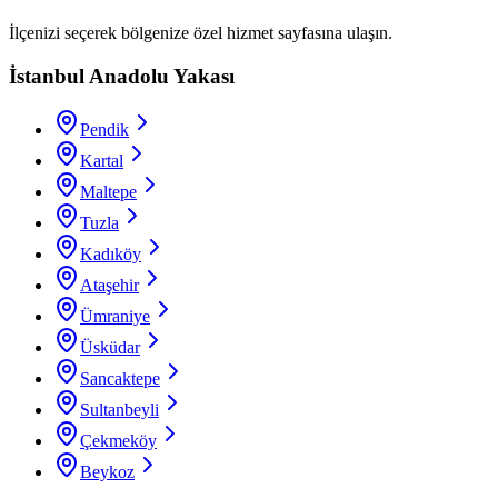
İlçenizi seçerek bölgenize özel hizmet sayfasına ulaşın.
İstanbul Anadolu Yakası
Pendik
Kartal
Maltepe
Tuzla
Kadıköy
Ataşehir
Ümraniye
Üsküdar
Sancaktepe
Sultanbeyli
Çekmeköy
Beykoz