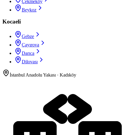
Çekmeköy
Beykoz
Kocaeli
Gebze
Çayırova
Darıca
Dilovası
İstanbul Anadolu Yakası
·
Kadıköy