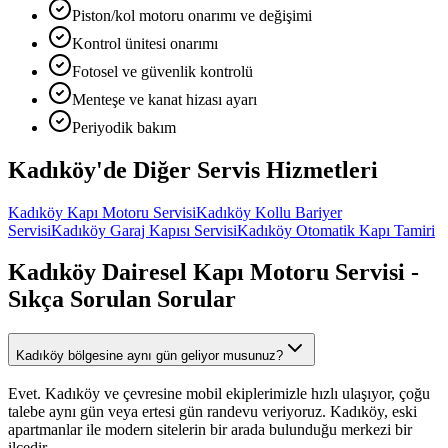
Piston/kol motoru onarımı ve değişimi
Kontrol ünitesi onarımı
Fotosel ve güvenlik kontrolü
Menteşe ve kanat hizası ayarı
Periyodik bakım
Kadıköy
'de Diğer
Servis Hizmetleri
Kadıköy
Kapı Motoru Servisi
Kadıköy
Kollu Bariyer
Servisi
Kadıköy
Garaj Kapısı Servisi
Kadıköy
Otomatik Kapı Tamiri
Kadıköy
Dairesel Kapı Motoru Servisi
-
Sıkça Sorulan Sorular
Kadıköy bölgesine aynı gün geliyor musunuz?
Evet. Kadıköy ve çevresine mobil ekiplerimizle hızlı ulaşıyor, çoğu
talebe aynı gün veya ertesi gün randevu veriyoruz. Kadıköy, eski
apartmanlar ile modern sitelerin bir arada bulunduğu merkezi bir
ilçedir.