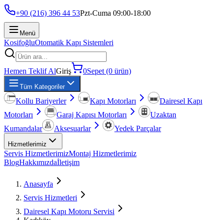
+90 (216) 396 44 53
Pzt-Cuma 09:00-18:00
Menü
Kosifoğlu
Otomatik Kapı Sistemleri
Hemen Teklif Al
Giriş
0
Sepet (0 ürün)
Tüm Kategoriler
Kollu Bariyerler
Kapı Motorları
Dairesel Kapı
Motorları
Garaj Kapısı Motorları
Uzaktan
Kumandalar
Aksesuarlar
Yedek Parçalar
Hizmetlerimiz
Servis Hizmetlerimiz
Montaj Hizmetlerimiz
Blog
Hakkımızda
İletişim
Anasayfa
Servis Hizmetleri
Dairesel Kapı Motoru Servisi