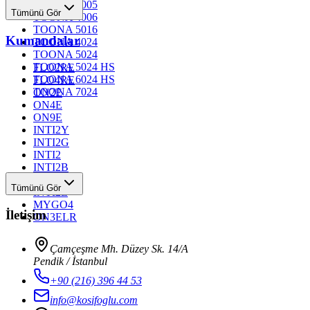
TOONA 4005
Tümünü Gör
TOONA 4006
TOONA 5016
Kumandalar
TOONA 4024
TOONA 5024
TOONA 5024 HS
FLO2RE
TOONA 6024 HS
FLO4RE
TOONA 7024
ON2E
ON4E
ON9E
INTI2Y
INTI2G
INTI2
INTI2B
INTI2R
Tümünü Gör
INTI2L
MYGO4
İletişim
ON3ELR
Çamçeşme Mh. Düzey Sk. 14/A
Pendik / İstanbul
+90 (216) 396 44 53
info@kosifoglu.com