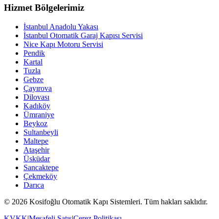
Hizmet Bölgelerimiz
İstanbul Anadolu Yakası
İstanbul Otomatik Garaj Kapısı Servisi
Nice Kapı Motoru Servisi
Pendik
Kartal
Tuzla
Gebze
Çayırova
Dilovası
Kadıköy
Ümraniye
Beykoz
Sultanbeyli
Maltepe
Ataşehir
Üsküdar
Sancaktepe
Çekmeköy
Darıca
© 2026 Kosifoğlu Otomatik Kapı Sistemleri. Tüm hakları saklıdır.
KVKK
|
Mesafeli Satış
|
Çerez Politikası