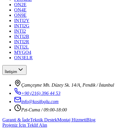
ON2E
ON4E
ON9E
INTI2Y
INTI2G
INTI2
INTI2B
INTI2R
INTI2L
MYGO4
ON3ELR
İletişim
Çamçeşme Mh. Düzey Sk. 14/A, Pendik / İstanbul
+90 (216) 396 44 53
info@kosifoglu.com
Pzt-Cuma / 09:00-18:00
Garanti & İade
Teknik Destek
Montaj Hizmeti
Blog
Projeniz İçin Teklif Alın