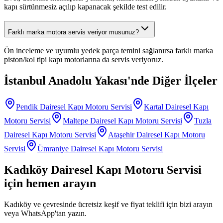
kapı sürtünmesiz açılıp kapanacak şekilde test edilir.
Farklı marka motora servis veriyor musunuz?
Ön inceleme ve uyumlu yedek parça temini sağlanırsa farklı marka
piston/kol tipi kapı motorlarına da servis veriyoruz.
İstanbul Anadolu Yakası
'nde Diğer İlçeler
Pendik
Dairesel Kapı Motoru Servisi
Kartal
Dairesel Kapı
Motoru Servisi
Maltepe
Dairesel Kapı Motoru Servisi
Tuzla
Dairesel Kapı Motoru Servisi
Ataşehir
Dairesel Kapı Motoru
Servisi
Ümraniye
Dairesel Kapı Motoru Servisi
Kadıköy
Dairesel Kapı Motoru Servisi
için hemen arayın
Kadıköy
ve çevresinde ücretsiz keşif ve fiyat teklifi için bizi arayın
veya WhatsApp'tan yazın.