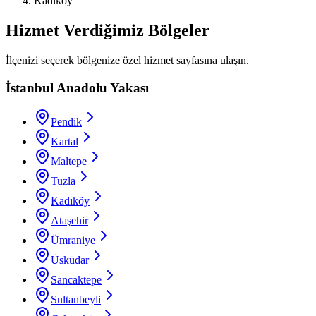
Kadıköy
Hizmet Verdiğimiz Bölgeler
İlçenizi seçerek bölgenize özel hizmet sayfasına ulaşın.
İstanbul Anadolu Yakası
Pendik
Kartal
Maltepe
Tuzla
Kadıköy
Ataşehir
Ümraniye
Üsküdar
Sancaktepe
Sultanbeyli