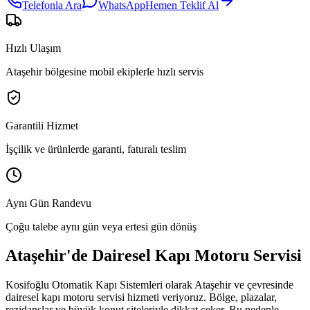
Telefonla Ara
WhatsApp
Hemen Teklif Al
Hızlı Ulaşım
Ataşehir bölgesine mobil ekiplerle hızlı servis
Garantili Hizmet
İşçilik ve ürünlerde garanti, faturalı teslim
Aynı Gün Randevu
Çoğu talebe aynı gün veya ertesi gün dönüş
Ataşehir
'de
Dairesel Kapı Motoru Servisi
Kosifoğlu Otomatik Kapı Sistemleri olarak
Ataşehir
ve çevresinde
dairesel kapı motoru servisi
hizmeti veriyoruz. Bölge,
plazalar,
rezidanslar ve büyük konut siteleriyle dikkat çeker.
Bu nedenle