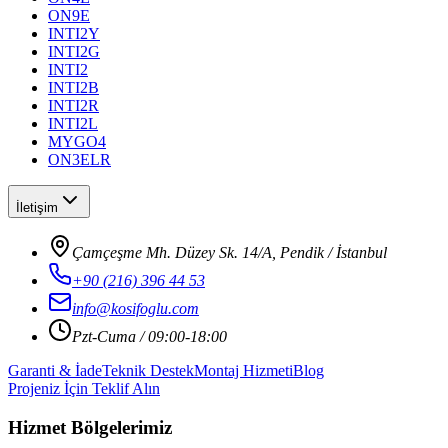
ON9E
INTI2Y
INTI2G
INTI2
INTI2B
INTI2R
INTI2L
MYGO4
ON3ELR
İletişim
Çamçeşme Mh. Düzey Sk. 14/A, Pendik / İstanbul
+90 (216) 396 44 53
info@kosifoglu.com
Pzt-Cuma / 09:00-18:00
Garanti & İade
Teknik Destek
Montaj Hizmeti
Blog
Projeniz İçin Teklif Alın
Hizmet Bölgelerimiz