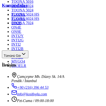
TOONA 5016
Kumandalar
TOONA 4024
TOONA 5024
TOONA 5024 HS
FLO2RE
TOONA 6024 HS
FLO4RE
TOONA 7024
ON2E
ON4E
ON9E
INTI2Y
INTI2G
INTI2
INTI2B
INTI2R
Tümünü Gör
INTI2L
MYGO4
İletişim
ON3ELR
Çamçeşme Mh. Düzey Sk. 14/A
Pendik / İstanbul
+90 (216) 396 44 53
info@kosifoglu.com
Pzt-Cuma / 09:00-18:00