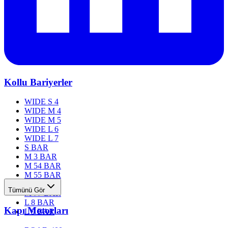
Kollu Bariyerler
WIDE S 4
WIDE M 4
WIDE M 5
WIDE L 6
WIDE L 7
S BAR
M 3 BAR
M 54 BAR
M 55 BAR
M 76 BAR
Tümünü Gör
M 77 BAR
L 8 BAR
Kapı Motorları
L 9 BAR