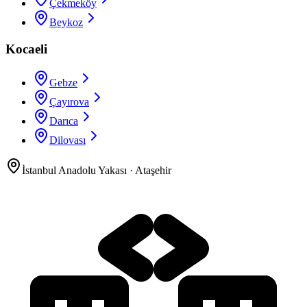
Çekmeköy
Beykoz
Kocaeli
Gebze
Çayırova
Darıca
Dilovası
İstanbul Anadolu Yakası
·
Ataşehir