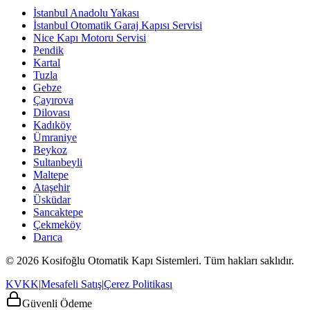
İstanbul Anadolu Yakası
İstanbul Otomatik Garaj Kapısı Servisi
Nice Kapı Motoru Servisi
Pendik
Kartal
Tuzla
Gebze
Çayırova
Dilovası
Kadıköy
Ümraniye
Beykoz
Sultanbeyli
Maltepe
Ataşehir
Üsküdar
Sancaktepe
Çekmeköy
Darıca
© 2026 Kosifoğlu Otomatik Kapı Sistemleri. Tüm hakları saklıdır.
KVKK
|
Mesafeli Satış
|
Çerez Politikası
Güvenli Ödeme