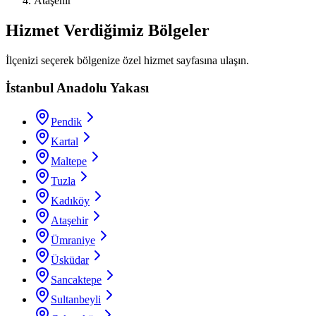
Ataşehir
Hizmet Verdiğimiz Bölgeler
İlçenizi seçerek bölgenize özel hizmet sayfasına ulaşın.
İstanbul Anadolu Yakası
Pendik
Kartal
Maltepe
Tuzla
Kadıköy
Ataşehir
Ümraniye
Üsküdar
Sancaktepe
Sultanbeyli