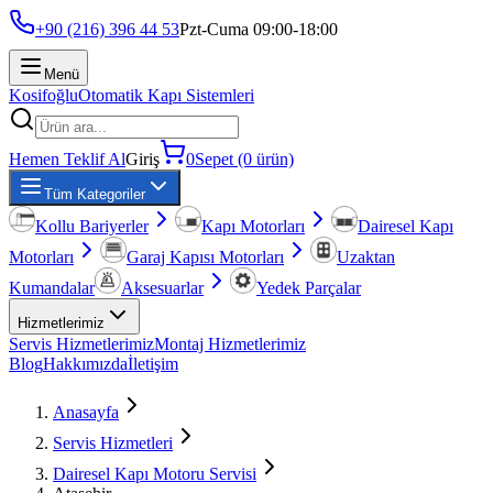
+90 (216) 396 44 53
Pzt-Cuma 09:00-18:00
Menü
Kosifoğlu
Otomatik Kapı Sistemleri
Hemen Teklif Al
Giriş
0
Sepet (0 ürün)
Tüm Kategoriler
Kollu Bariyerler
Kapı Motorları
Dairesel Kapı
Motorları
Garaj Kapısı Motorları
Uzaktan
Kumandalar
Aksesuarlar
Yedek Parçalar
Hizmetlerimiz
Servis Hizmetlerimiz
Montaj Hizmetlerimiz
Blog
Hakkımızda
İletişim
Anasayfa
Servis Hizmetleri
Dairesel Kapı Motoru Servisi